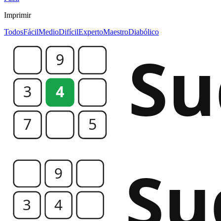
Imprimir
Todos
Fácil
Medio
Difícil
Experto
Maestro
Diabólico