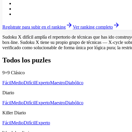
arrow_forward
arrow_forward
Regístrate para subir en el ranking
Ver ranking completo
Sudoku X difícil amplía el repertorio de técnicas que has ido construy
box-line. Sudoku X tiene su propio grupo de técnicas — X-cycle sobre
verificado como solucionable de forma única por lógica pura; la restri
Todos los puzles
9×9 Clásico
Fácil
Medio
Difícil
Experto
Maestro
Diabólico
Diario
Fácil
Medio
Difícil
Experto
Maestro
Diabólico
Killer Diario
Fácil
Medio
Difícil
Experto