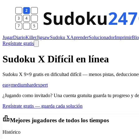
Jugar
Diario
Killer
Jigsaw
Sudoku X
Aprender
Solucionador
Imprimir
Bl
Regístrate gratis
Sudoku X Difícil en línea
Sudoku X 9×9 gratis en dificultad difícil — menos pistas, deducciones
easy
medium
hard
expert
¿Jugando como invitado? Una cuenta gratuita guarda tu progreso y des
Regístrate gratis — guarda cada solución
leaderboard
Mejores jugadores de todos los tiempos
Histórico