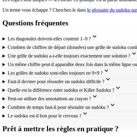
Un terme vous échappe ? Cherchez-le dans
le glossaire du sudoku s
Questions fréquentes
expand_more
Les diagonales doivent-elles contenir 1–9 ?
Combien de chiffres de départ (données) une grille de sudoku conti
expand_mor
Une grille de sudoku a-t-elle toujours exactement une solution ?
Un même chiffre peut-il apparaître deux fois dans la même ligne o
expand_more
Les grilles de sudoku sont-elles toujours en 9×9 ?
expand_more
Faut-il deviner pour résoudre un sudoku difficile ?
expand_more
Quelle est la différence entre sudoku et Killer Sudoku ?
expand_more
Peut-on utiliser des annotations au crayon ?
expand_more
Combien de temps faut-il pour résoudre un sudoku ?
expand_more
Le sudoku est-il bon pour le cerveau ?
Prêt à mettre les règles en pratique ?