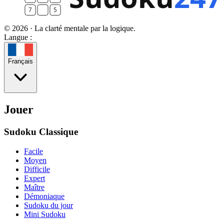
© 2026 · La clarté mentale par la logique.
Langue :
Français
Jouer
Sudoku Classique
Facile
Moyen
Difficile
Expert
Maître
Démoniaque
Sudoku du jour
Mini Sudoku