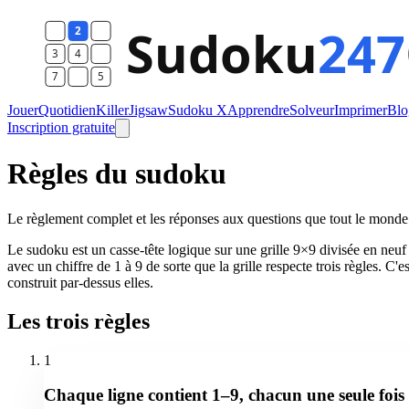
Jouer
Quotidien
Killer
Jigsaw
Sudoku X
Apprendre
Solveur
Imprimer
Blo
Inscription gratuite
Règles du sudoku
Le règlement complet et les réponses aux questions que tout le monde
Le sudoku est un casse-tête logique sur une grille 9×9 divisée en neuf
avec un chiffre de 1 à 9 de sorte que la grille respecte trois règles. C'
construit par-dessus elles.
Les trois règles
1
Chaque ligne contient 1–9, chacun une seule fois