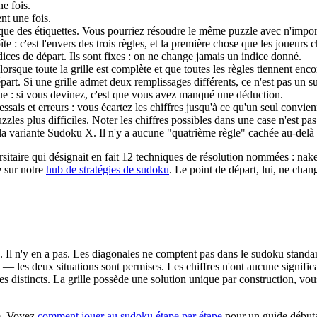
e fois.
nt une fois.
que des étiquettes. Vous pourriez résoudre le même puzzle avec n'import
: c'est l'envers des trois règles, et la première chose que les joueurs 
ces de départ. Ils sont fixes : on ne change jamais un indice donné.
rsque toute la grille est complète et que toutes les règles tiennent enco
art. Si une grille admet deux remplissages différents, ce n'est pas un s
e : si vous devinez, c'est que vous avez manqué une déduction.
ssais et erreurs : vous écartez les chiffres jusqu'à ce qu'un seul convien
zles plus difficiles. Noter les chiffres possibles dans une case n'est pas 
la variante Sudoku X. Il n'y a aucune "quatrième règle" cachée au-delà d
ersitaire qui désignait en fait 12 techniques de résolution nommées : na
e sur notre
hub de stratégies de sudoku
. Le point de départ, lui, ne chang
é. Il n'y en a pas. Les diagonales ne comptent pas dans le sudoku standa
 — les deux situations sont permises. Les chiffres n'ont aucune significa
s distincts. La grille possède une solution unique par construction, vous
te. Voyez
comment jouer au sudoku étape par étape
pour un guide débuta