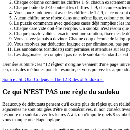
Chaque colonne contient les chiffres 1–9, chacun exactement un
Chaque boîte de 3×3 contient les chiffres 1–9, chacun exacteme
Vous jouez uniquement avec les chiffres de 1 à 9, et ce ne sont 
Aucun chiffre ne se répète dans une même ligne, colonne ou boîte 
Le puzzle commence avec quelques cases déjà remplies : les indi
Chaque case vide doit être remplie. Un sudoku n'est résolu que lo
Chaque puzzle valide a exactement une solution, fixée dès le dép
Vous n'avez jamais à deviner. Chaque coup découle de la logiqu
Vous résolvez par déduction logique et par élimination, pas par e
Les annotations (candidats) sont permises et attendues sur les puz
Les diagonales ne comptent pas dans le sudoku standard : c'est 
Dernière subtilité : les "12 règles" d'origine venaient d'une page univ
jeu, mais des méthodes pour le résoudre, et vous pouvez les apprendr
Source : St. Olaf College, « The 12 Rules of Sudoku ».
Ce qui N'EST PAS une règle du sudoku
Beaucoup de débutants pensent qu'il existe plus de règles qu'en réalit
adjacentes ne sont obligées d'être ni consécutives, ni non consécutives
résoudre un sudoku avec les lettres A à I, ou n'importe quels 9 symbole
vous manque une étape logique.
Les règles sont simples — les mettre en pratique est la partie amusan