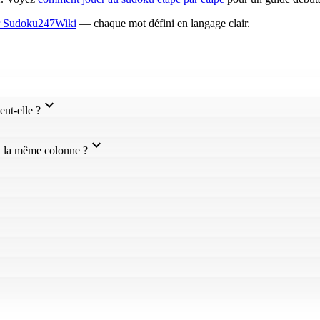
ur Sudoku247Wiki
— chaque mot défini en langage clair.
expand_more
ent-elle ?
e
expand_more
u la même colonne ?