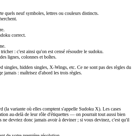
e quels neuf symboles, lettres ou couleurs distincts.
cherchent.
re.
udoku correct.
ne.
tricher : c'est ainsi qu'on est censé résoudre le sudoku.
es lignes, colonnes et boîtes.
ked singles, hidden singles, X-Wings, etc. Ce ne sont pas des règles du
e jamais : maîtrisez d'abord les trois règles.
rd (la variante où elles comptent s'appelle Sudoku X). Les cases
tion au-delà de leur rôle d'étiquettes — on pourrait tout aussi bien
 ne devriez donc jamais avoir à deviner ; si vous devinez, c'est qu'il
nt de votre première résolution.