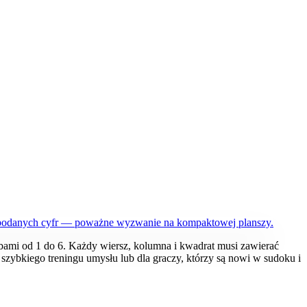
podanych cyfr — poważne wyzwanie na kompaktowej planszy.
bami od 1 do 6. Każdy wiersz, kolumna i kwadrat musi zawierać
szybkiego treningu umysłu lub dla graczy, którzy są nowi w sudoku i