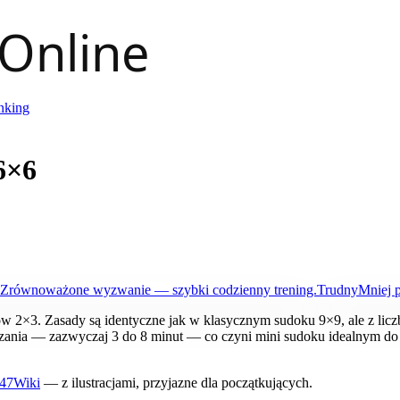
nking
6×6
Zrównoważone wyzwanie — szybki codzienny trening.
Trudny
Mniej 
w 2×3. Zasady są identyczne jak w klasycznym sudoku 9×9, ale z licz
ązania — zazwyczaj 3 do 8 minut — co czyni mini sudoku idealnym do 
247Wiki
— z ilustracjami, przyjazne dla początkujących.