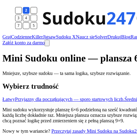
Graj
Codzienne
Killer
Jigsaw
Sudoku X
Naucz się
Solver
Drukuj
Blog
Ra
Załóż konto za darmo
Mini Sudoku online — plansza 
Mniejsze, szybsze sudoku — ta sama logika, szybsze rozwiązanie.
Wybierz trudność
Łatwy
Przyjazny dla początkujących — sporo startowych liczb.
Średni
Mini sudoku wykorzystuje planszę 6×6 podzieloną na sześć kwadrató
każdą liczbę dokładnie raz. Mniejsza plansza oznacza szybsze rozwi
chcą poznać logikę przed zmierzeniem się z pełną planszą 9×9.
Nowy w tym wariancie?
Przeczytaj zasady Mini Sudoku na Sudoku