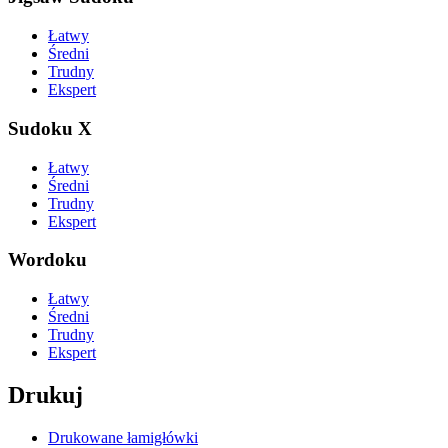
Łatwy
Średni
Trudny
Ekspert
Sudoku X
Łatwy
Średni
Trudny
Ekspert
Wordoku
Łatwy
Średni
Trudny
Ekspert
Drukuj
Drukowane łamigłówki