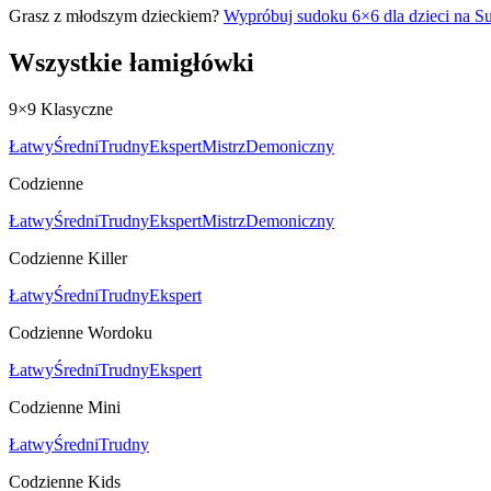
Grasz z młodszym dzieckiem?
Wypróbuj sudoku 6×6 dla dzieci na 
Wszystkie łamigłówki
9×9 Klasyczne
Łatwy
Średni
Trudny
Ekspert
Mistrz
Demoniczny
Codzienne
Łatwy
Średni
Trudny
Ekspert
Mistrz
Demoniczny
Codzienne Killer
Łatwy
Średni
Trudny
Ekspert
Codzienne Wordoku
Łatwy
Średni
Trudny
Ekspert
Codzienne Mini
Łatwy
Średni
Trudny
Codzienne Kids