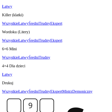
Łatwy
Killer (klatki)
Wszystkie
Łatwy
Średni
Trudny
Ekspert
Wordoku (Litery)
Wszystkie
Łatwy
Średni
Trudny
Ekspert
6×6 Mini
Wszystkie
Łatwy
Średni
Trudny
4×4 Dla dzieci
Łatwy
Drukuj
Wszystkie
Łatwy
Średni
Trudny
Ekspert
Mistrz
Demoniczny