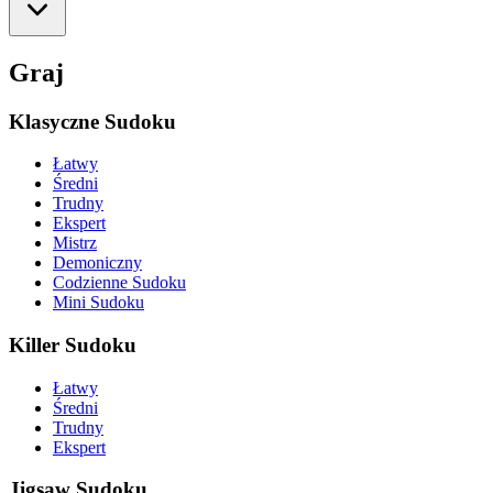
Graj
Klasyczne Sudoku
Łatwy
Średni
Trudny
Ekspert
Mistrz
Demoniczny
Codzienne Sudoku
Mini Sudoku
Killer Sudoku
Łatwy
Średni
Trudny
Ekspert
Jigsaw Sudoku