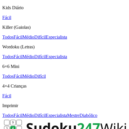
Kids Diário
Fácil
Killer (Gaiolas)
Todos
Fácil
Médio
Difícil
Especialista
Wordoku (Letras)
Todos
Fácil
Médio
Difícil
Especialista
6×6 Mini
Todos
Fácil
Médio
Difícil
4×4 Crianças
Fácil
Imprimir
Todos
Fácil
Médio
Difícil
Especialista
Mestre
Diabólico