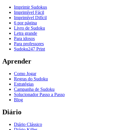
Imprimir Sudokus
Imprimível Fácil
Imprimível Difícil
6 por página
Livro de Sudoku
Letra grande
Para idosos
Para professores
Sudoku247 Print
Aprender
Como Jogar
Regras do Sudoku
Estratégias
Campanha de Sudoku
Solucionador Passo a Passo
Blog
Diário
Diário Clássico
Diário Killer