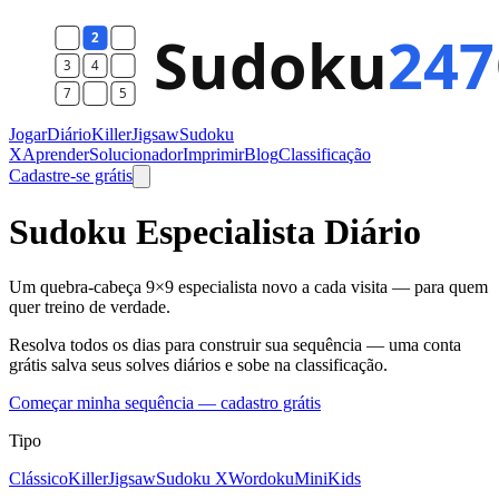
Jogar
Diário
Killer
Jigsaw
Sudoku
X
Aprender
Solucionador
Imprimir
Blog
Classificação
Cadastre-se grátis
Sudoku Especialista Diário
Um quebra-cabeça 9×9 especialista novo a cada visita — para quem
quer treino de verdade.
Resolva todos os dias para construir sua sequência — uma conta
grátis salva seus solves diários e sobe na classificação.
Começar minha sequência — cadastro grátis
Tipo
Clássico
Killer
Jigsaw
Sudoku X
Wordoku
Mini
Kids