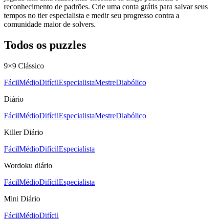
reconhecimento de padrões. Crie uma conta grátis para salvar seus
tempos no tier especialista e medir seu progresso contra a
comunidade maior de solvers.
Todos os puzzles
9×9 Clássico
Fácil
Médio
Difícil
Especialista
Mestre
Diabólico
Diário
Fácil
Médio
Difícil
Especialista
Mestre
Diabólico
Killer Diário
Fácil
Médio
Difícil
Especialista
Wordoku diário
Fácil
Médio
Difícil
Especialista
Mini Diário
Fácil
Médio
Difícil