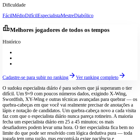
Dificuldade
Fácil
Médio
Difícil
Especialista
Mestre
Diabólico
leaderboard
Melhores jogadores de todos os tempos
Histórico
arrow_forward
arrow_forward
Cadastre-se para subir no ranking
Ver ranking completo
O sudoku especialista diário é para solvers que já superaram o tier
difícil. Um 9×9 com poucos números dados, exigindo X-Wing,
Swordfish, XY-Wing e outras técnicas avançadas para quebrar — os
quebra-cabeças em que você vai realmente precisar de anotações a
lápis e notação de candidatos. Um quebra-cabeça novo a cada visita
faz com que o especialista diário nunca pareça rotineiro. A maioria
fecha um especialista diário em 25 a 45 minutos; os mais
desafiadores podem levar uma hora. O tier especialista fica bem no
limite do que pode ser resolvido com lógica dedutiva pura — toda
jogada tem uma razão, mas encontrá-la exige paciência e