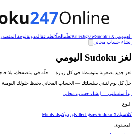
العب
يومي
Sudoku X
Jigsaw
Killer
تعلّم
الحلّال
طباعة
المدونة
لوحة المتصدر
إنشاء حساب مجاني
لغز Sudoku اليومي
لغز جديد بصعوبة متوسطة في كل زيارة — حلّه في متصفحك، بلا حا
حلّ كل يوم لتبني سلسلتك — الحساب المجاني يحفظ حلولك اليومية و
ابدأ سلسلتي — إنشاء حساب مجاني
النوع
كلاسيك
Sudoku X
Jigsaw
Killer
وردوكو
Kids
Mini
المستوى