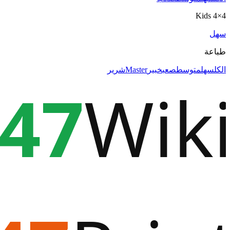
4×4 Kids
سهل
طباعة
الكل
سهل
متوسط
صعب
خبير
Master
شرير