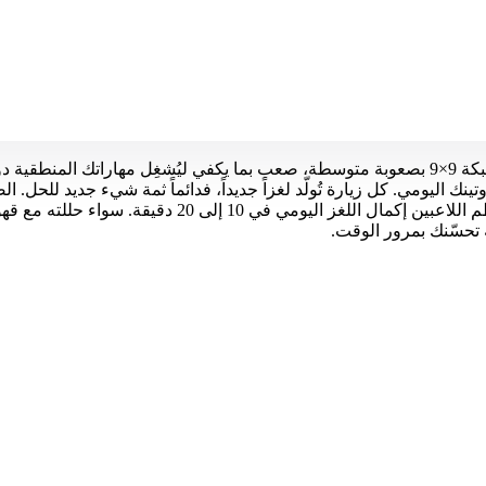
وتينك اليومي. كل زيارة تُولّد لغزاً جديداً، فدائماً ثمة شيء جديد للحل
ة تحسّنك بمرور الوقت.