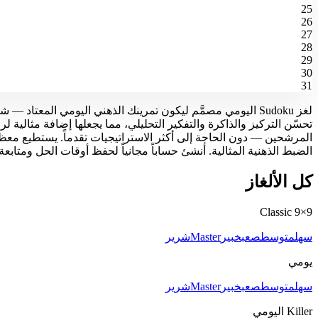
25
26
27
28
29
30
31
تحسّن التركيز والذاكرة والتفكير التحليلي، مما يجعلها إضافة مثالية لر
الضبط الذهنية المثالية. أنشئ حساباً مجانياً لحفظ أوقات الحل ومتابع
كل الألغاز
9×9 Classic
سهل
متوسط
صعب
خبير
Master
شرير
يومي
سهل
متوسط
صعب
خبير
Master
شرير
Killer اليومي