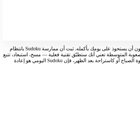
لغز Sudoku اليومي مصمَّم ليكون تمرينك الذهني اليومي المعتاد — شبكة 9×9 بصعوبة متوسطة، صعب بما يكفي ليُشغِل مهاراتك المنطقية دون أن يستحوذ على يومك بأكمله. ثبت أن ممارسة Sudoku بانتظام
. الصعوبة المتوسطة تعني أنك ستطبّق تقنية فعلية — مسح، استبعاد، تتبع
المرشحين — دون الحاجة إلى أكثر الاستراتيجيات تقدماً. يستطيع معظم اللاعبين إكمال اللغز اليومي في 10 إلى 20 دقيقة. سواء حللته مع قهوة الصباح أو كاستراحة بعد الظهر، فإن Sudoku اليومي هو إعادة