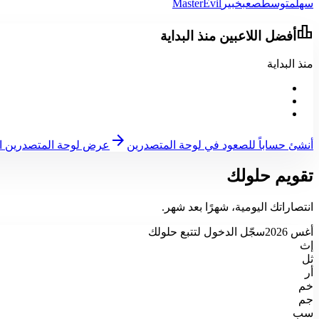
سهل
متوسط
صعب
خبير
Evil
Master
leaderboard
أفضل اللاعبين منذ البداية
منذ البداية
arrow_forward
أنشئ حساباً للصعود في لوحة المتصدرين
عرض لوحة المتصدرين ال
تقويم حلولك
انتصاراتك اليومية، شهرًا بعد شهر.
أغس 2026
سجّل الدخول لتتبع حلولك
إث
ثل
أر
خم
جم
سب