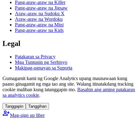
Pang-araw-araw na Killer
Pang-araw-araw na Jigsaw
Araw-araw na Sudoku X
Araw-araw na Wordoku
Pang-araw-araw na Mini
Pang-araw-araw na Kids
Legal
Patakaran sa Privacy
Mga Tuntunin ng Serbisyo
Makipag-ugnayan sa Suporta
Gumagamit kami ng Google Analytics upang maunawaan kung
paano ginagamit ng mga tao ang site. Walang itinatakdang tracking
cookie maliban kung tatanggapin mo.
Basahin ang aming patakaran
sa analytics cookie
.
Tanggapin
Tanggihan
person_add
Mag-sign up libre