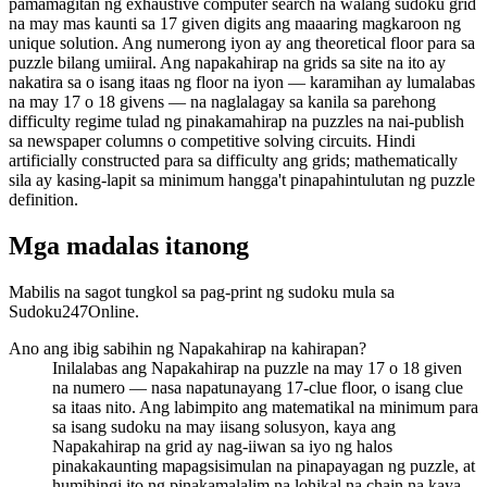
pamamagitan ng exhaustive computer search na walang sudoku grid
na may mas kaunti sa 17 given digits ang maaaring magkaroon ng
unique solution. Ang numerong iyon ay ang theoretical floor para sa
puzzle bilang umiiral. Ang napakahirap na grids sa site na ito ay
nakatira sa o isang itaas ng floor na iyon — karamihan ay lumalabas
na may 17 o 18 givens — na naglalagay sa kanila sa parehong
difficulty regime tulad ng pinakamahirap na puzzles na nai-publish
sa newspaper columns o competitive solving circuits. Hindi
artificially constructed para sa difficulty ang grids; mathematically
sila ay kasing-lapit sa minimum hangga't pinapahintulutan ng puzzle
definition.
Mga madalas itanong
Mabilis na sagot tungkol sa pag-print ng sudoku mula sa
Sudoku247Online.
Ano ang ibig sabihin ng Napakahirap na kahirapan?
Inilalabas ang Napakahirap na puzzle na may 17 o 18 given
na numero — nasa napatunayang 17-clue floor, o isang clue
sa itaas nito. Ang labimpito ang matematikal na minimum para
sa isang sudoku na may iisang solusyon, kaya ang
Napakahirap na grid ay nag-iiwan sa iyo ng halos
pinakakaunting mapagsisimulan na pinapayagan ng puzzle, at
humihingi ito ng pinakamalalim na lohikal na chain na kaya