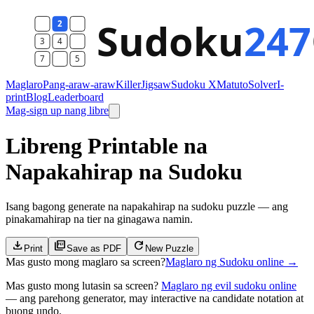
Maglaro
Pang-araw-araw
Killer
Jigsaw
Sudoku X
Matuto
Solver
I-
print
Blog
Leaderboard
Mag-sign up nang libre
Libreng Printable na
Napakahirap na Sudoku
Isang bagong generate na napakahirap na sudoku puzzle — ang
pinakamahirap na tier na ginagawa namin.
download
picture_as_pdf
refresh
Print
Save as PDF
New Puzzle
Mas gusto mong maglaro sa screen?
Maglaro ng Sudoku online
→
Mas gusto mong lutasin sa screen?
Maglaro ng evil sudoku online
— ang parehong generator, may interactive na candidate notation at
buong undo.