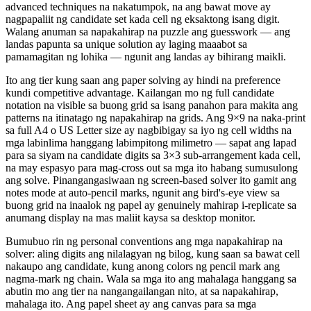
advanced techniques na nakatumpok, na ang bawat move ay
nagpapaliit ng candidate set kada cell ng eksaktong isang digit.
Walang anuman sa napakahirap na puzzle ang guesswork — ang
landas papunta sa unique solution ay laging maaabot sa
pamamagitan ng lohika — ngunit ang landas ay bihirang maikli.
Ito ang tier kung saan ang paper solving ay hindi na preference
kundi competitive advantage. Kailangan mo ng full candidate
notation na visible sa buong grid sa isang panahon para makita ang
patterns na itinatago ng napakahirap na grids. Ang 9×9 na naka-print
sa full A4 o US Letter size ay nagbibigay sa iyo ng cell widths na
mga labinlima hanggang labimpitong milimetro — sapat ang lapad
para sa siyam na candidate digits sa 3×3 sub-arrangement kada cell,
na may espasyo para mag-cross out sa mga ito habang sumusulong
ang solve. Pinangangasiwaan ng screen-based solver ito gamit ang
notes mode at auto-pencil marks, ngunit ang bird's-eye view sa
buong grid na inaalok ng papel ay genuinely mahirap i-replicate sa
anumang display na mas maliit kaysa sa desktop monitor.
Bumubuo rin ng personal conventions ang mga napakahirap na
solver: aling digits ang nilalagyan ng bilog, kung saan sa bawat cell
nakaupo ang candidate, kung anong colors ng pencil mark ang
nagma-mark ng chain. Wala sa mga ito ang mahalaga hanggang sa
abutin mo ang tier na nangangailangan nito, at sa napakahirap,
mahalaga ito. Ang papel sheet ay ang canvas para sa mga