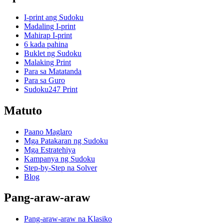
I-print ang Sudoku
Madaling I-print
Mahirap I-print
6 kada pahina
Buklet ng Sudoku
Malaking Print
Para sa Matatanda
Para sa Guro
Sudoku247 Print
Matuto
Paano Maglaro
Mga Patakaran ng Sudoku
Mga Estratehiya
Kampanya ng Sudoku
Step-by-Step na Solver
Blog
Pang-araw-araw
Pang-araw-araw na Klasiko