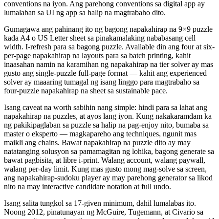
conventions na iyon. Ang parehong conventions sa digital app ay
lumalaban sa UI ng app sa halip na magtrabaho dito.
Gumagawa ang pahinang ito ng bagong napakahirap na 9×9 puzzle
kada A4 o US Letter sheet sa pinakamalaking nababasang cell
width. I-refresh para sa bagong puzzle. Available din ang four at six-
per-page napakahirap na layouts para sa batch printing, kahit
inaasahan namin na karamihan ng napakahirap na tier solver ay mas
gusto ang single-puzzle full-page format — kahit ang experienced
solver ay maaaring tumagal ng isang linggo para magtrabaho sa
four-puzzle napakahirap na sheet sa sustainable pace.
Isang caveat na worth sabihin nang simple: hindi para sa lahat ang
napakahirap na puzzles, at ayos lang iyon. Kung nakakaramdam ka
ng pakikipaglaban sa puzzle sa halip na pag-enjoy nito, bumaba sa
master o eksperto — magkapareho ang techniques, ngunit mas
maikli ang chains. Bawat napakahirap na puzzle dito ay may
natatanging solusyon sa pamamagitan ng lohika, bagong generate sa
bawat pagbisita, at libre i-print. Walang account, walang paywall,
walang per-day limit. Kung mas gusto mong mag-solve sa screen,
ang napakahirap-sudoku player ay may parehong generator sa likod
nito na may interactive candidate notation at full undo.
Isang salita tungkol sa 17-given minimum, dahil lumalabas ito.
Noong 2012, pinatunayan ng McGuire, Tugemann, at Civario sa