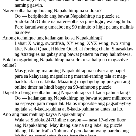
naming gawin.
Nareresolba ba ng tao ang Napakahirap na sudoku?
Oo — beripikado ang bawat Napakahirap na puzzle sa
Sudoku247Online na nareresolba sa pure logic, walang hula.
Pero karaniwang umaabot ng 90 minuto o higit pa ang malinis
na solve.
Anong technique ang kailangan ko sa Napakahirap?
Lahat: X-wing, swordfish, XY-wing, XYZ-wing, two-string
kite, Naked Quad, Hidden Quad, at forcing chain. Sinasaklaw
ng /strategies na gabay ang bawat pattern na may halimbawa.
Bakit mag-print ng Napakahirap na sudoku sa halip na mag-solve
online?
Mas gusto ng maraming Napakahirap na solver ang papel
para sa kalayaang magsulat ng marami-raming tala at mag-
backtrack na nakikita. Maaaring magdagdag ng presyon ang
online timer na hindi bagay sa 90-minutong puzzle.
Dapat ko bang resolbahin ang Napakahirap sa 1 kada pahina lang?
Oo — kailangan ng Napakahirap ng bawat square millimetre
na espasyo para magsulat. Halos imposible ang pagsubaybay
ng tala sa 4-kada-pahina at 6-kada-pahina sa antas na ito.
Ano ang mas mahirap kaysa Napakahirap?
Wala sa Sudoku247Online ngayon — nasa 17-given floor
ang Napakahirap. May ibang site na nag-label ng puzzle
bilang 'Diabolical' o 'Inhuman' pero karaniwang pareho ang