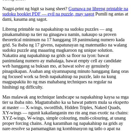
Nagpi-print ng higit sa isang sheet?
Gumawa ng libreng printable na
sudoku booklet PDF — evil na puzzle, may sagot
Pumili ng antas at
dami, kasama ang sagot.
Libreng printable na napakahirap na sudoku puzzles — ang
pinakamahirap na tier na ginagawa namin, nakaupo sa proven
theoretical minimum na 17 hanggang 18 panimulang numero kada
grid. Sa ibaba ng 17 givens, napatunayan ng matematiko na walang
sudoku puzzle ang maaaring magkaroon ng unique solution.
Nakatira ang napakahirap na grids sa floor na iyon: bawat
panimulang numero ay mahalaga, bawat empty cell ay candidate
web hanggang sa buksan mo, at bawat solve ay genuinely
pinagsikapan. Asahan ang siyamnapung minuto hanggang ilang oras
ng focused work sa fresh napakahirap na puzzle, lalo na kung
magpapakita ito ng mas mahabang techniques na regular na
hinihingi ng difficulty.
Mas malawak ang technique landscape sa napakahirap kaysa sa mga
tier sa ibaba nito. Magtatrabaho ka sa bawat pattern mula sa eksperto
at master — X-wings, swordfish, Hidden Triples, Naked Quads,
XY-wings — ngunit kakailanganin mo rin ang mas exotic na chains:
XYZ-wings, W-wings, simple colouring, multi-colouring, at unang
proper forcing chains. Ang karamihan ng napakahirap na grids ay
nare-resolve sa pamamagitan ng kombinasyon ng tatlo o apat na