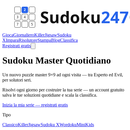
Gioca
Giornaliero
Killer
Jigsaw
Sudoku
X
Impara
Risolutore
Stampa
Blog
Classifica
Registrati gratis
Sudoku Master Quotidiano
Un nuovo puzzle master 9×9 ad ogni visita — tra Esperto ed Evil,
per solutori seri.
Risolvi ogni giorno per costruire la tua serie — un account gratuito
salva le tue soluzioni quotidiane e scala la classifica.
Inizia la mia serie — registrati gratis
Tipo
Classico
Killer
Jigsaw
Sudoku X
Wordoku
Mini
Kids