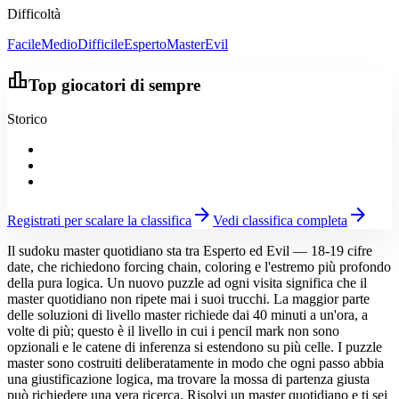
Difficoltà
Facile
Medio
Difficile
Esperto
Master
Evil
leaderboard
Top giocatori di sempre
Storico
arrow_forward
arrow_forward
Registrati per scalare la classifica
Vedi classifica completa
Il sudoku master quotidiano sta tra Esperto ed Evil — 18-19 cifre
date, che richiedono forcing chain, coloring e l'estremo più profondo
della pura logica. Un nuovo puzzle ad ogni visita significa che il
master quotidiano non ripete mai i suoi trucchi. La maggior parte
delle soluzioni di livello master richiede dai 40 minuti a un'ora, a
volte di più; questo è il livello in cui i pencil mark non sono
opzionali e le catene di inferenza si estendono su più celle. I puzzle
master sono costruiti deliberatamente in modo che ogni passo abbia
una giustificazione logica, ma trovare la mossa di partenza giusta
può richiedere una vera ricerca. Risolvi un master quotidiano e ti sei