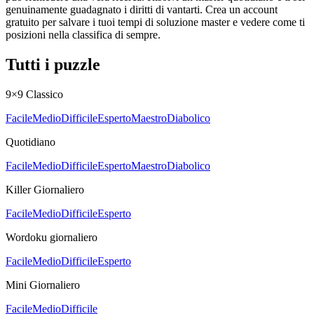
genuinamente guadagnato i diritti di vantarti. Crea un account
gratuito per salvare i tuoi tempi di soluzione master e vedere come ti
posizioni nella classifica di sempre.
Tutti i puzzle
9×9 Classico
Facile
Medio
Difficile
Esperto
Maestro
Diabolico
Quotidiano
Facile
Medio
Difficile
Esperto
Maestro
Diabolico
Killer Giornaliero
Facile
Medio
Difficile
Esperto
Wordoku giornaliero
Facile
Medio
Difficile
Esperto
Mini Giornaliero
Facile
Medio
Difficile