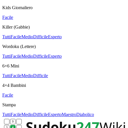
Kids Giornaliero
Facile
Killer (Gabbie)
Tutti
Facile
Medio
Difficile
Esperto
Wordoku (Lettere)
Tutti
Facile
Medio
Difficile
Esperto
6×6 Mini
Tutti
Facile
Medio
Difficile
4×4 Bambini
Facile
Stampa
Tutti
Facile
Medio
Difficile
Esperto
Maestro
Diabolico