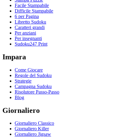
Facile Stampabile
Difficile Stampabile
6 per Pagina
Libretto Sudoku
Caratteri grandi
Per anziani
Per insegnanti
Sudoku247 Print
Impara
Come Giocare
Regole del Sudoku
Strategie
Campagna Sudoku
Risolutore Passo-Passo
Blog
Giornaliero
Giornaliero Classico
Giornaliero Killer
Giornaliero Jigsaw