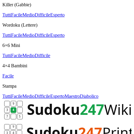
Killer (Gabbie)
Tutti
Facile
Medio
Difficile
Esperto
Wordoku (Lettere)
Tutti
Facile
Medio
Difficile
Esperto
6×6 Mini
Tutti
Facile
Medio
Difficile
4×4 Bambini
Facile
Stampa
Tutti
Facile
Medio
Difficile
Esperto
Maestro
Diabolico