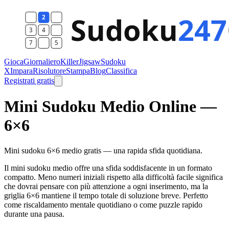
Gioca
Giornaliero
Killer
Jigsaw
Sudoku
X
Impara
Risolutore
Stampa
Blog
Classifica
Registrati gratis
Mini Sudoku Medio Online —
6×6
Mini sudoku 6×6 medio gratis — una rapida sfida quotidiana.
Il mini sudoku medio offre una sfida soddisfacente in un formato
compatto. Meno numeri iniziali rispetto alla difficoltà facile significa
che dovrai pensare con più attenzione a ogni inserimento, ma la
griglia 6×6 mantiene il tempo totale di soluzione breve. Perfetto
come riscaldamento mentale quotidiano o come puzzle rapido
durante una pausa.