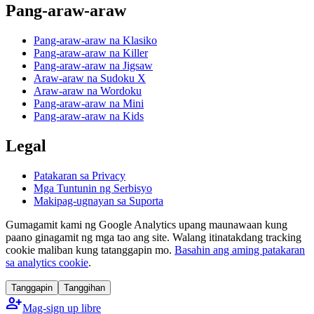
Pang-araw-araw
Pang-araw-araw na Klasiko
Pang-araw-araw na Killer
Pang-araw-araw na Jigsaw
Araw-araw na Sudoku X
Araw-araw na Wordoku
Pang-araw-araw na Mini
Pang-araw-araw na Kids
Legal
Patakaran sa Privacy
Mga Tuntunin ng Serbisyo
Makipag-ugnayan sa Suporta
Gumagamit kami ng Google Analytics upang maunawaan kung
paano ginagamit ng mga tao ang site. Walang itinatakdang tracking
cookie maliban kung tatanggapin mo.
Basahin ang aming patakaran
sa analytics cookie
.
Tanggapin
Tanggihan
person_add
Mag-sign up libre