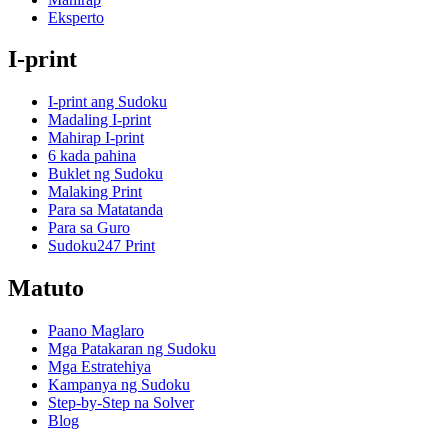
Eksperto
I-print
I-print ang Sudoku
Madaling I-print
Mahirap I-print
6 kada pahina
Buklet ng Sudoku
Malaking Print
Para sa Matatanda
Para sa Guro
Sudoku247 Print
Matuto
Paano Maglaro
Mga Patakaran ng Sudoku
Mga Estratehiya
Kampanya ng Sudoku
Step-by-Step na Solver
Blog