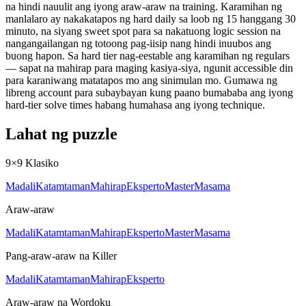
na hindi nauulit ang iyong araw-araw na training. Karamihan ng
manlalaro ay nakakatapos ng hard daily sa loob ng 15 hanggang 30
minuto, na siyang sweet spot para sa nakatuong logic session na
nangangailangan ng totoong pag-iisip nang hindi inuubos ang
buong hapon. Sa hard tier nag-eestable ang karamihan ng regulars
— sapat na mahirap para maging kasiya-siya, ngunit accessible din
para karaniwang matatapos mo ang sinimulan mo. Gumawa ng
libreng account para subaybayan kung paano bumababa ang iyong
hard-tier solve times habang humahasa ang iyong technique.
Lahat ng puzzle
9×9 Klasiko
Madali
Katamtaman
Mahirap
Eksperto
Master
Masama
Araw-araw
Madali
Katamtaman
Mahirap
Eksperto
Master
Masama
Pang-araw-araw na Killer
Madali
Katamtaman
Mahirap
Eksperto
Araw-araw na Wordoku