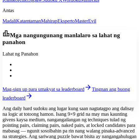
Antas
Madali
Katamtaman
Mahirap
Eksperto
Master
Evil
leaderboard
Mga nangungunang manlalaro sa lahat ng
panahon
Lahat ng Panahon
arrow_forward
Mag-sign up para umakyat sa leaderboard
Tingnan ang buong
arrow_forward
leaderboard
Ang daily hard sudoku ang lugar kung saan nagtatagpo ang dalisay
na logic at totoong hamon. Isang 9×9 grid na may mas kaunting
givens kaysa medium, nangangailangan ng techniques tulad ng
pointing pairs, claiming pairs, naked pairs, at locked candidates para
mabasag — ngunit sosolbahin pa rin nang walang pinaka-advanced
na strategies. Ang sariwang puzzle bawat bisita ay nangangahulugan