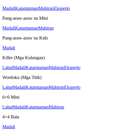
Madali
Katamtaman
Mahirap
Eksperto
Pang-araw-araw na Mini
Madali
Katamtaman
Mahirap
Pang-araw-araw na Kids
Madali
Killer (Mga Kulungan)
Lahat
Madali
Katamtaman
Mahirap
Eksperto
Wordoku (Mga Titik)
Lahat
Madali
Katamtaman
Mahirap
Eksperto
6×6 Mini
Lahat
Madali
Katamtaman
Mahirap
4×4 Bata
Madali