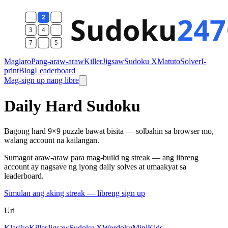
Maglaro
Pang-araw-araw
Killer
Jigsaw
Sudoku X
Matuto
Solver
I-
print
Blog
Leaderboard
Mag-sign up nang libre
Daily Hard Sudoku
Bagong hard 9×9 puzzle bawat bisita — solbahin sa browser mo,
walang account na kailangan.
Sumagot araw-araw para mag-build ng streak — ang libreng
account ay nagsave ng iyong daily solves at umaakyat sa
leaderboard.
Simulan ang aking streak — libreng sign up
Uri
Klasiko
Killer
Jigsaw
Sudoku X
Wordoku
Mini
Kids