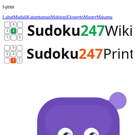
I-print
Lahat
Madali
Katamtaman
Mahirap
Eksperto
Master
Masama