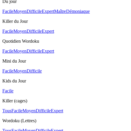
Du jour
Facile
Moyen
Difficile
Expert
Maître
Démoniaque
Killer du Jour
Facile
Moyen
Difficile
Expert
Quotidien Wordoku
Facile
Moyen
Difficile
Expert
Mini du Jour
Facile
Moyen
Difficile
Kids du Jour
Facile
Killer (cages)
Tous
Facile
Moyen
Difficile
Expert
Wordoku (Lettres)
Tous
Facile
Moyen
Difficile
Expert