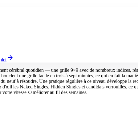
arrow_forward
plet
ement cérébral quotidien — une grille 9×9 avec de nombreux indices, rés
uclent une grille facile en trois à sept minutes, ce qui en fait la mani
rs du neuf à résoudre. Une pratique régulière à ce niveau développe la re
 d'œil les Naked Singles, Hidden Singles et candidats verrouillés, ce qui
votre vitesse s'améliorer au fil des semaines.