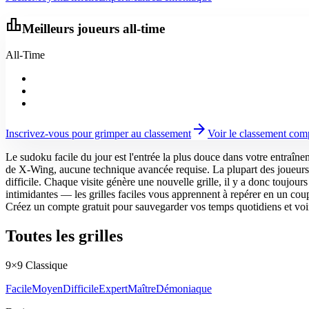
leaderboard
Meilleurs joueurs all-time
All-Time
arrow_forward
Inscrivez-vous pour grimper au classement
Voir le classement com
Le sudoku facile du jour est l'entrée la plus douce dans votre entraîn
de X-Wing, aucune technique avancée requise. La plupart des joueurs bo
difficile. Chaque visite génère une nouvelle grille, il y a donc toujou
intimidantes — les grilles faciles vous apprennent à repérer en un coup
Créez un compte gratuit pour sauvegarder vos temps quotidiens et voir 
Toutes les grilles
9×9 Classique
Facile
Moyen
Difficile
Expert
Maître
Démoniaque