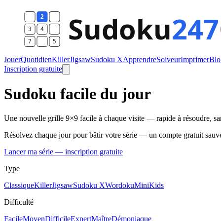
Jouer
Quotidien
Killer
Jigsaw
Sudoku X
Apprendre
Solveur
Imprimer
Blo
Inscription gratuite
Sudoku facile du jour
Une nouvelle grille 9×9 facile à chaque visite — rapide à résoudre, s
Résolvez chaque jour pour bâtir votre série — un compte gratuit sauv
Lancer ma série — inscription gratuite
Type
Classique
Killer
Jigsaw
Sudoku X
Wordoku
Mini
Kids
Difficulté
Facile
Moyen
Difficile
Expert
Maître
Démoniaque