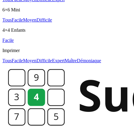
6×6 Mini
Tous
Facile
Moyen
Difficile
4×4 Enfants
Facile
Imprimer
Tous
Facile
Moyen
Difficile
Expert
Maître
Démoniaque