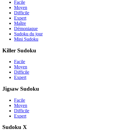
Facile
Moyen
Difficile
Expert
Maître
Démoniaque
Sudoku du jour
Mini Sudoku
Killer Sudoku
Facile
Moyen
Difficile
Expert
Jigsaw Sudoku
Facile
Moyen
Difficile
Expert
Sudoku X