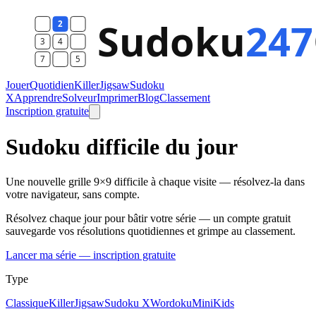
Jouer
Quotidien
Killer
Jigsaw
Sudoku
X
Apprendre
Solveur
Imprimer
Blog
Classement
Inscription gratuite
Sudoku difficile du jour
Une nouvelle grille 9×9 difficile à chaque visite — résolvez-la dans
votre navigateur, sans compte.
Résolvez chaque jour pour bâtir votre série — un compte gratuit
sauvegarde vos résolutions quotidiennes et grimpe au classement.
Lancer ma série — inscription gratuite
Type
Classique
Killer
Jigsaw
Sudoku X
Wordoku
Mini
Kids