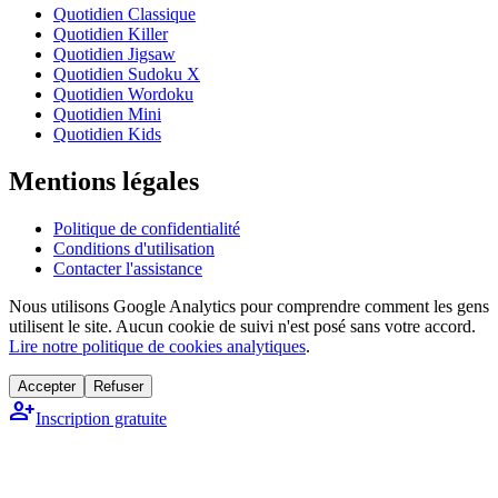
Quotidien Classique
Quotidien Killer
Quotidien Jigsaw
Quotidien Sudoku X
Quotidien Wordoku
Quotidien Mini
Quotidien Kids
Mentions légales
Politique de confidentialité
Conditions d'utilisation
Contacter l'assistance
Nous utilisons Google Analytics pour comprendre comment les gens
utilisent le site. Aucun cookie de suivi n'est posé sans votre accord.
Lire notre politique de cookies analytiques
.
Accepter
Refuser
person_add
Inscription gratuite