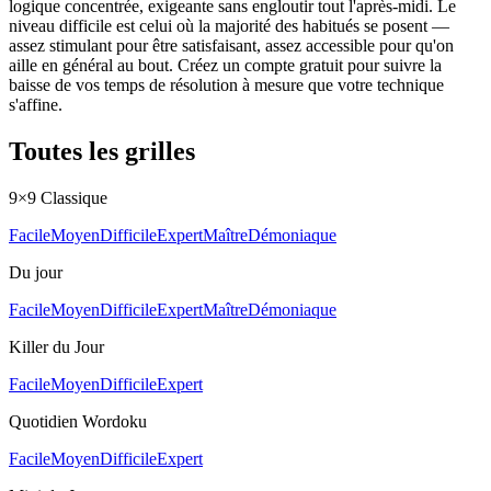
logique concentrée, exigeante sans engloutir tout l'après-midi. Le
niveau difficile est celui où la majorité des habitués se posent —
assez stimulant pour être satisfaisant, assez accessible pour qu'on
aille en général au bout. Créez un compte gratuit pour suivre la
baisse de vos temps de résolution à mesure que votre technique
s'affine.
Toutes les grilles
9×9 Classique
Facile
Moyen
Difficile
Expert
Maître
Démoniaque
Du jour
Facile
Moyen
Difficile
Expert
Maître
Démoniaque
Killer du Jour
Facile
Moyen
Difficile
Expert
Quotidien Wordoku
Facile
Moyen
Difficile
Expert