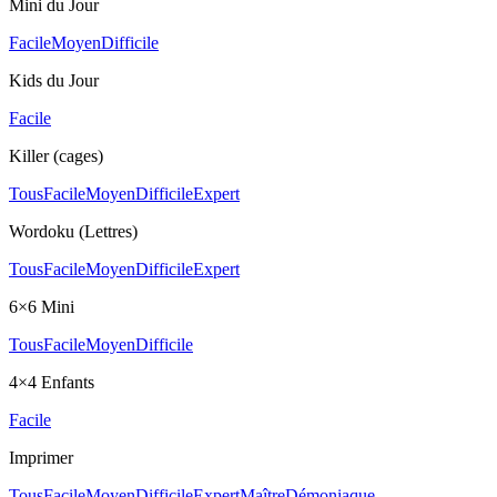
Mini du Jour
Facile
Moyen
Difficile
Kids du Jour
Facile
Killer (cages)
Tous
Facile
Moyen
Difficile
Expert
Wordoku (Lettres)
Tous
Facile
Moyen
Difficile
Expert
6×6 Mini
Tous
Facile
Moyen
Difficile
4×4 Enfants
Facile
Imprimer
Tous
Facile
Moyen
Difficile
Expert
Maître
Démoniaque