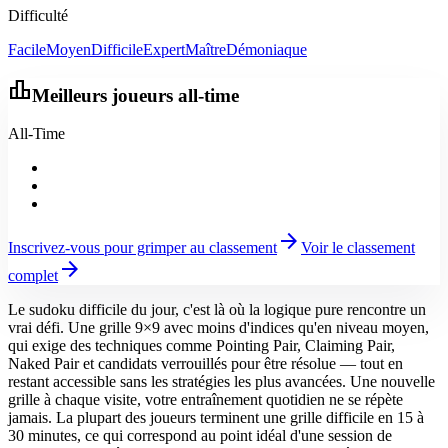
Difficulté
Facile
Moyen
Difficile
Expert
Maître
Démoniaque
leaderboard
Meilleurs joueurs all-time
All-Time
arrow_forward
Inscrivez-vous pour grimper au classement
Voir le classement
arrow_forward
complet
Le sudoku difficile du jour, c'est là où la logique pure rencontre un
vrai défi. Une grille 9×9 avec moins d'indices qu'en niveau moyen,
qui exige des techniques comme Pointing Pair, Claiming Pair,
Naked Pair et candidats verrouillés pour être résolue — tout en
restant accessible sans les stratégies les plus avancées. Une nouvelle
grille à chaque visite, votre entraînement quotidien ne se répète
jamais. La plupart des joueurs terminent une grille difficile en 15 à
30 minutes, ce qui correspond au point idéal d'une session de