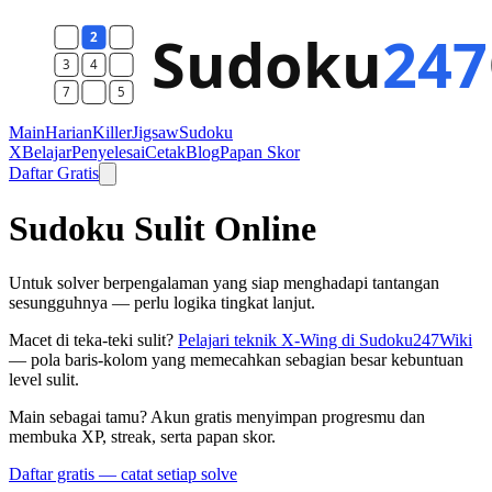
Main
Harian
Killer
Jigsaw
Sudoku
X
Belajar
Penyelesai
Cetak
Blog
Papan Skor
Daftar Gratis
Sudoku Sulit Online
Untuk solver berpengalaman yang siap menghadapi tantangan
sesungguhnya — perlu logika tingkat lanjut.
Macet di teka-teki sulit?
Pelajari teknik X-Wing di Sudoku247Wiki
— pola baris-kolom yang memecahkan sebagian besar kebuntuan
level sulit.
Main sebagai tamu? Akun gratis menyimpan progresmu dan
membuka XP, streak, serta papan skor.
Daftar gratis — catat setiap solve