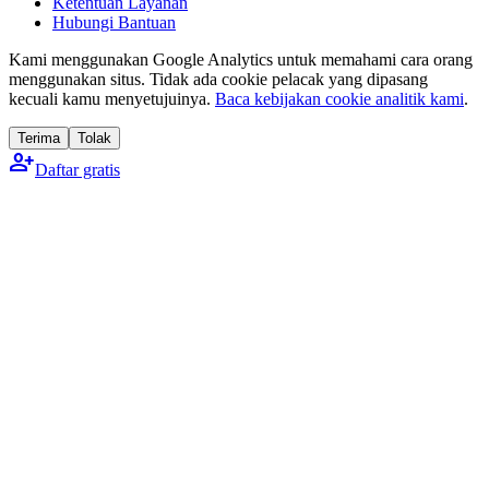
Ketentuan Layanan
Hubungi Bantuan
Kami menggunakan Google Analytics untuk memahami cara orang
menggunakan situs. Tidak ada cookie pelacak yang dipasang
kecuali kamu menyetujuinya.
Baca kebijakan cookie analitik kami
.
Terima
Tolak
person_add
Daftar gratis