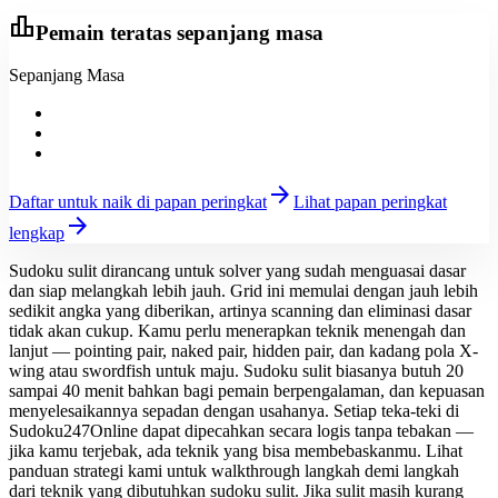
leaderboard
Pemain teratas sepanjang masa
Sepanjang Masa
arrow_forward
Daftar untuk naik di papan peringkat
Lihat papan peringkat
arrow_forward
lengkap
Sudoku sulit dirancang untuk solver yang sudah menguasai dasar
dan siap melangkah lebih jauh. Grid ini memulai dengan jauh lebih
sedikit angka yang diberikan, artinya scanning dan eliminasi dasar
tidak akan cukup. Kamu perlu menerapkan teknik menengah dan
lanjut — pointing pair, naked pair, hidden pair, dan kadang pola X-
wing atau swordfish untuk maju. Sudoku sulit biasanya butuh 20
sampai 40 menit bahkan bagi pemain berpengalaman, dan kepuasan
menyelesaikannya sepadan dengan usahanya. Setiap teka-teki di
Sudoku247Online dapat dipecahkan secara logis tanpa tebakan —
jika kamu terjebak, ada teknik yang bisa membebaskanmu. Lihat
panduan strategi kami untuk walkthrough langkah demi langkah
dari teknik yang dibutuhkan sudoku sulit. Jika sulit masih kurang