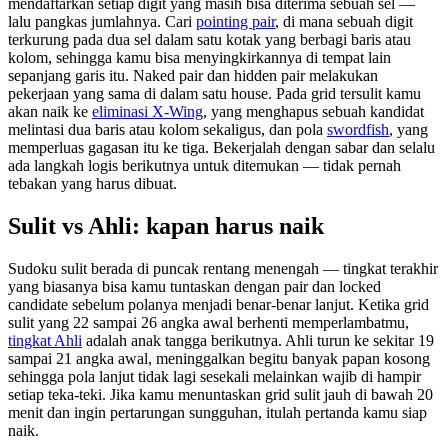
mendaftarkan setiap digit yang masih bisa diterima sebuah sel —
lalu pangkas jumlahnya. Cari
pointing pair
, di mana sebuah digit
terkurung pada dua sel dalam satu kotak yang berbagi baris atau
kolom, sehingga kamu bisa menyingkirkannya di tempat lain
sepanjang garis itu. Naked pair dan hidden pair melakukan
pekerjaan yang sama di dalam satu house. Pada grid tersulit kamu
akan naik ke
eliminasi X-Wing
, yang menghapus sebuah kandidat
melintasi dua baris atau kolom sekaligus, dan pola
swordfish
, yang
memperluas gagasan itu ke tiga. Bekerjalah dengan sabar dan selalu
ada langkah logis berikutnya untuk ditemukan — tidak pernah
tebakan yang harus dibuat.
Sulit vs Ahli: kapan harus naik
Sudoku sulit berada di puncak rentang menengah — tingkat terakhir
yang biasanya bisa kamu tuntaskan dengan pair dan locked
candidate sebelum polanya menjadi benar-benar lanjut. Ketika grid
sulit yang 22 sampai 26 angka awal berhenti memperlambatmu,
tingkat Ahli
adalah anak tangga berikutnya. Ahli turun ke sekitar 19
sampai 21 angka awal, meninggalkan begitu banyak papan kosong
sehingga pola lanjut tidak lagi sesekali melainkan wajib di hampir
setiap teka-teki. Jika kamu menuntaskan grid sulit jauh di bawah 20
menit dan ingin pertarungan sungguhan, itulah pertanda kamu siap
naik.