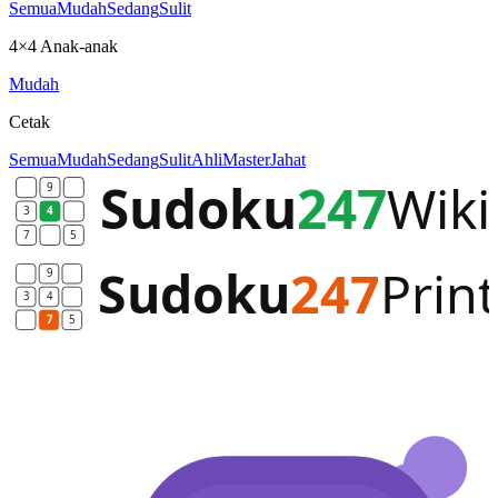
Semua
Mudah
Sedang
Sulit
4×4 Anak-anak
Mudah
Cetak
Semua
Mudah
Sedang
Sulit
Ahli
Master
Jahat