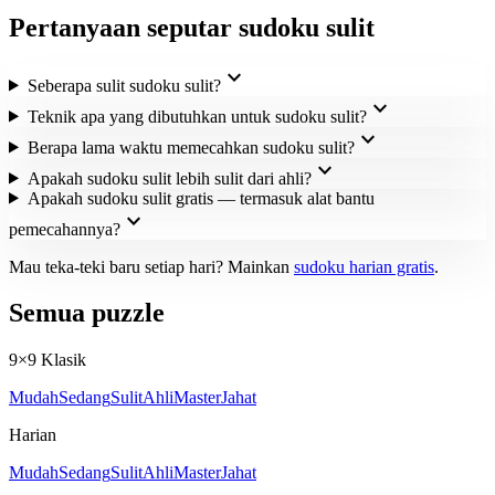
Pertanyaan seputar sudoku sulit
expand_more
Seberapa sulit sudoku sulit?
expand_more
Teknik apa yang dibutuhkan untuk sudoku sulit?
expand_more
Berapa lama waktu memecahkan sudoku sulit?
expand_more
Apakah sudoku sulit lebih sulit dari ahli?
Apakah sudoku sulit gratis — termasuk alat bantu
expand_more
pemecahannya?
Mau teka-teki baru setiap hari? Mainkan
sudoku harian gratis
.
Semua puzzle
9×9 Klasik
Mudah
Sedang
Sulit
Ahli
Master
Jahat
Harian
Mudah
Sedang
Sulit
Ahli
Master
Jahat