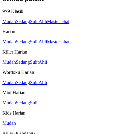
9×9 Klasik
Mudah
Sedang
Sulit
Ahli
Master
Jahat
Harian
Mudah
Sedang
Sulit
Ahli
Master
Jahat
Killer Harian
Mudah
Sedang
Sulit
Ahli
Wordoku Harian
Mudah
Sedang
Sulit
Ahli
Mini Harian
Mudah
Sedang
Sulit
Kids Harian
Mudah
Killer (Kandang)