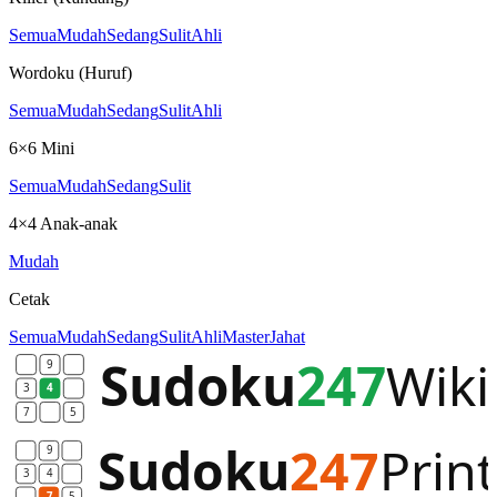
Semua
Mudah
Sedang
Sulit
Ahli
Wordoku (Huruf)
Semua
Mudah
Sedang
Sulit
Ahli
6×6 Mini
Semua
Mudah
Sedang
Sulit
4×4 Anak-anak
Mudah
Cetak
Semua
Mudah
Sedang
Sulit
Ahli
Master
Jahat