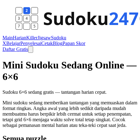
Main
Harian
Killer
Jigsaw
Sudoku
X
Belajar
Penyelesai
Cetak
Blog
Papan Skor
Daftar Gratis
Mini Sudoku Sedang Online —
6×6
Sudoku 6×6 sedang gratis — tantangan harian cepat.
Mini sudoku sedang memberikan tantangan yang memuaskan dalam
format ringkas. Angka awal yang lebih sedikit daripada mudah
membuatmu harus berpikir lebih cermat untuk setiap penempatan,
tetapi grid 6×6 menjaga waktu solve total tetap singkat. Cocok
sebagai pemanasan mental harian atau teka-teki cepat saat jeda.
Semua puzzle