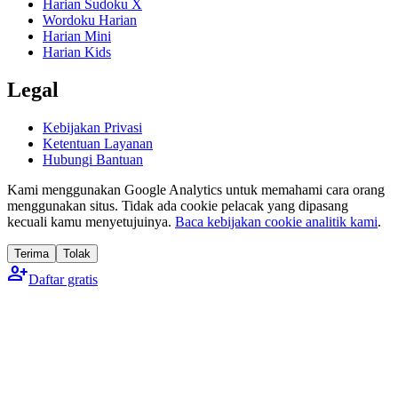
Harian Sudoku X
Wordoku Harian
Harian Mini
Harian Kids
Legal
Kebijakan Privasi
Ketentuan Layanan
Hubungi Bantuan
Kami menggunakan Google Analytics untuk memahami cara orang
menggunakan situs. Tidak ada cookie pelacak yang dipasang
kecuali kamu menyetujuinya.
Baca kebijakan cookie analitik kami
.
Terima
Tolak
person_add
Daftar gratis