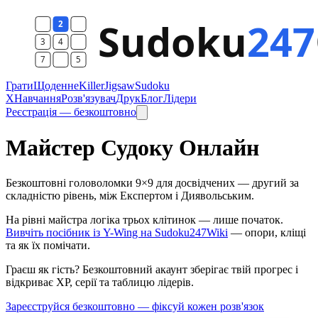
Грати
Щоденне
Killer
Jigsaw
Sudoku
X
Навчання
Розв'язувач
Друк
Блог
Лідери
Реєстрація — безкоштовно
Майстер Судоку Онлайн
Безкоштовні головоломки 9×9 для досвідчених — другий за
складністю рівень, між Експертом і Диявольським.
На рівні майстра логіка трьох клітинок — лише початок.
Вивчіть посібник із Y-Wing на Sudoku247Wiki
— опори, кліщі
та як їх помічати.
Граєш як гість? Безкоштовний акаунт зберігає твій прогрес і
відкриває XP, серії та таблицю лідерів.
Зареєструйся безкоштовно — фіксуй кожен розв'язок