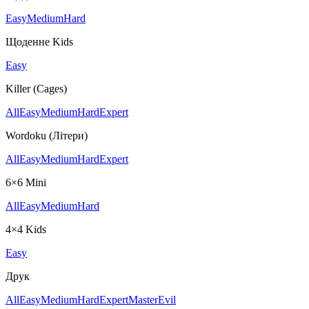
Easy
Medium
Hard
Щоденне Kids
Easy
Killer (Cages)
All
Easy
Medium
Hard
Expert
Wordoku (Літери)
All
Easy
Medium
Hard
Expert
6×6 Mini
All
Easy
Medium
Hard
4×4 Kids
Easy
Друк
All
Easy
Medium
Hard
Expert
Master
Evil