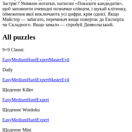
Застряг? Увімкни нотатки, натисни «Показати кандидатів»,
щоб заповнити очевидні позначки олівцем, і шукай клітинку,
обмеження якої виключають усі цифри, крім однієї. Якщо
Майстер — забагато, перемикач вище повертає до Експерта
чи Складного. Якщо замало — спробуй Диявольський.
All puzzles
9×9 Classic
Easy
Medium
Hard
Expert
Master
Evil
Daily
Easy
Medium
Hard
Expert
Master
Evil
Щоденне Killer
Easy
Medium
Hard
Expert
Щоденне Wordoku
Easy
Medium
Hard
Expert
Щоденне Mini