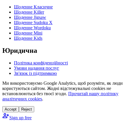
Щоденне Класичне
Щоденне Killer
Щоденне Jigsaw
Щоденне Sudoku X
Щоденне Wordoku
Щоденне Mini
Щоденне Kids
Юридична
Політика конфіденційності
Умови надання послуг
Зв'язок із підтримкою
Ми використовуємо Google Analytics, щоб розуміти, як люди
користуються сайтом. Жодні відстежувальні cookies не
встановлюються без твоєї згоди.
Прочитай нашу політику
аналітичних cookies
.
Accept
Reject
person_add
Sign up free