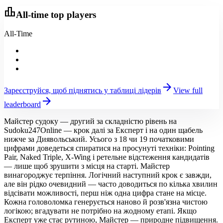
leaderboard
All-time top players
All-Time
arrow_forward
Зареєструйся, щоб піднятись у таблиці лідерів
View full
arrow_forward
leaderboard
Майстер судоку — другий за складністю рівень на
Sudoku247Online — крок далі за Експерт і на один щабель
нижче за Диявольський. Усього з 18 чи 19 початковими
цифрами доведеться спиратися на просунуті техніки: Pointing
Pair, Naked Triple, X-Wing і ретельне відстеження кандидатів
— лише щоб зрушити з місця на старті. Майстер
винагороджує терпіння. Логічний наступний крок є завжди,
але він рідко очевидний — часто доводиться по кілька хвилин
відсівати можливості, перш ніж одна цифра стане на місце.
Кожна головоломка генерується наново й розв'язна чистою
логікою; вгадувати не потрібно на жодному етапі. Якщо
Експерт уже стає рутиною, Майстер — природне підвищення.