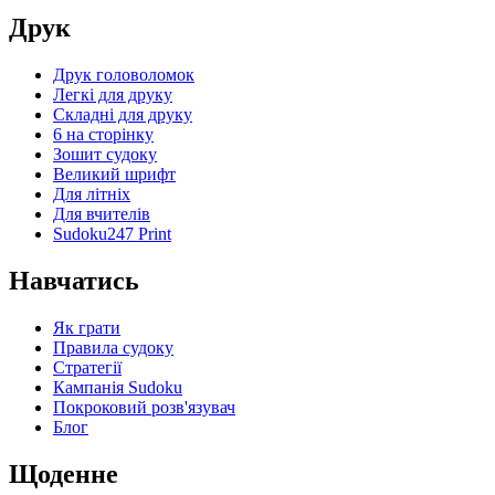
Друк
Друк головоломок
Легкі для друку
Складні для друку
6 на сторінку
Зошит судоку
Великий шрифт
Для літніх
Для вчителів
Sudoku247 Print
Навчатись
Як грати
Правила судоку
Стратегії
Кампанія Sudoku
Покроковий розв'язувач
Блог
Щоденне