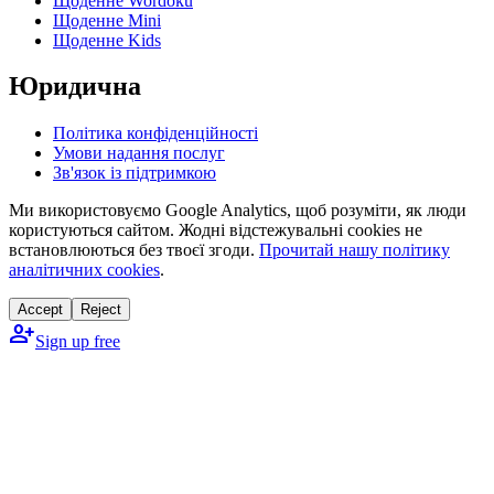
Щоденне Wordoku
Щоденне Mini
Щоденне Kids
Юридична
Політика конфіденційності
Умови надання послуг
Зв'язок із підтримкою
Ми використовуємо Google Analytics, щоб розуміти, як люди
користуються сайтом. Жодні відстежувальні cookies не
встановлюються без твоєї згоди.
Прочитай нашу політику
аналітичних cookies
.
Accept
Reject
person_add
Sign up free