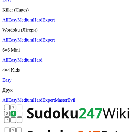
Killer (Cages)
All
Easy
Medium
Hard
Expert
Wordoku (Літери)
All
Easy
Medium
Hard
Expert
6×6 Mini
All
Easy
Medium
Hard
4×4 Kids
Easy
Друк
All
Easy
Medium
Hard
Expert
Master
Evil