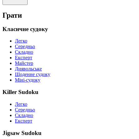
Грати
Класичне судоку
Легко
Середньо
Складно
Експерт
Майстер
Диявольське
Щоденне судоку
Міні-судоку
Killer Sudoku
Легко
Середньо
Складно
Експерт
Jigsaw Sudoku