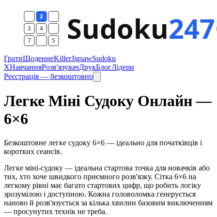
Грати
Щоденне
Killer
Jigsaw
Sudoku
X
Навчання
Розв'язувач
Друк
Блог
Лідери
Реєстрація — безкоштовно
Легке Міні Судоку Онлайн —
6×6
Безкоштовне легке судоку 6×6 — ідеально для початківців і
коротких сеансів.
Легке міні-судоку — ідеальна стартова точка для новачків або
тих, хто хоче швидкого приємного розв'язку. Сітка 6×6 на
легкому рівні має багато стартових цифр, що робить логіку
зрозумілою і доступною. Кожна головоломка генерується
наново й розв'язується за кілька хвилин базовим виключенням
— просунутих технік не треба.