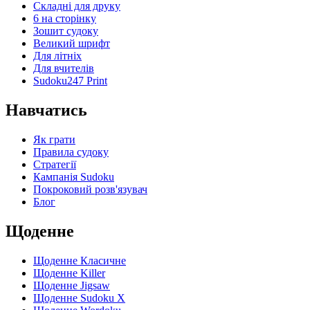
Складні для друку
6 на сторінку
Зошит судоку
Великий шрифт
Для літніх
Для вчителів
Sudoku247 Print
Навчатись
Як грати
Правила судоку
Стратегії
Кампанія Sudoku
Покроковий розв'язувач
Блог
Щоденне
Щоденне Класичне
Щоденне Killer
Щоденне Jigsaw
Щоденне Sudoku X