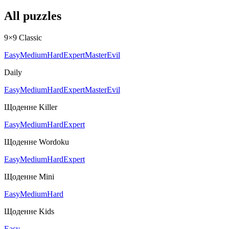
All puzzles
9×9 Classic
Easy
Medium
Hard
Expert
Master
Evil
Daily
Easy
Medium
Hard
Expert
Master
Evil
Щоденне Killer
Easy
Medium
Hard
Expert
Щоденне Wordoku
Easy
Medium
Hard
Expert
Щоденне Mini
Easy
Medium
Hard
Щоденне Kids
Easy