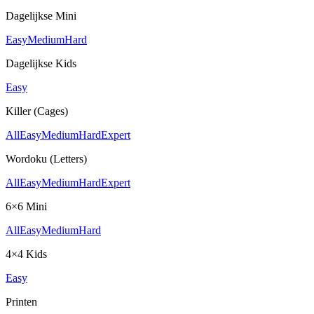
Dagelijkse Mini
Easy
Medium
Hard
Dagelijkse Kids
Easy
Killer (Cages)
All
Easy
Medium
Hard
Expert
Wordoku (Letters)
All
Easy
Medium
Hard
Expert
6×6 Mini
All
Easy
Medium
Hard
4×4 Kids
Easy
Printen