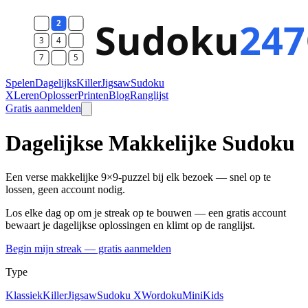
Spelen
Dagelijks
Killer
Jigsaw
Sudoku
X
Leren
Oplosser
Printen
Blog
Ranglijst
Gratis aanmelden
Dagelijkse Makkelijke Sudoku
Een verse makkelijke 9×9-puzzel bij elk bezoek — snel op te
lossen, geen account nodig.
Los elke dag op om je streak op te bouwen — een gratis account
bewaart je dagelijkse oplossingen en klimt op de ranglijst.
Begin mijn streak — gratis aanmelden
Type
Klassiek
Killer
Jigsaw
Sudoku X
Wordoku
Mini
Kids