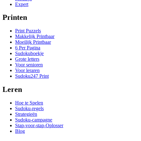
Expert
Printen
Print Puzzels
Makkelijk Printbaar
Moeilijk Printbaar
6 Per Pagina
Sudokuboekje
Grote letters
Voor senioren
Voor leraren
Sudoku247 Print
Leren
Hoe te Spelen
Sudoku-regels
Strategieën
Sudoku-campagne
Stap-voor-stap-Oplosser
Blog