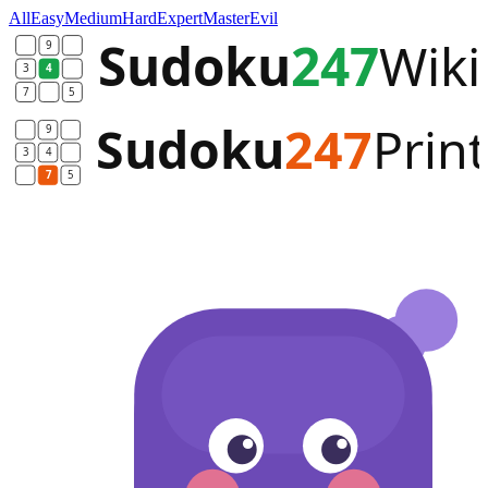
All
Easy
Medium
Hard
Expert
Master
Evil