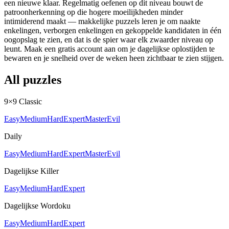
een nieuwe klaar. Regelmatig oefenen op dit niveau bouwt de
patroonherkenning op die hogere moeilijkheden minder
intimiderend maakt — makkelijke puzzels leren je om naakte
enkelingen, verborgen enkelingen en gekoppelde kandidaten in één
oogopslag te zien, en dat is de spier waar elk zwaarder niveau op
leunt. Maak een gratis account aan om je dagelijkse oplostijden te
bewaren en je snelheid over de weken heen zichtbaar te zien stijgen.
All puzzles
9×9 Classic
Easy
Medium
Hard
Expert
Master
Evil
Daily
Easy
Medium
Hard
Expert
Master
Evil
Dagelijkse Killer
Easy
Medium
Hard
Expert
Dagelijkse Wordoku
Easy
Medium
Hard
Expert