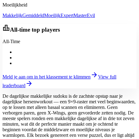
Moeilijkheid
Makkelijk
Gemiddeld
Moeilijk
Expert
Master
Evil
leaderboard
All-time top players
All-Time
arrow_forward
Meld je aan om in het klassement te klimmen
View full
arrow_forward
leaderboard
De dagelijkse makkelijke sudoku is de zachtste opstap naar je
dagelijkse hersenworkout — een 9×9-raster met veel beginwaarden,
op te lossen met alleen basaal scannen en elimineren. Geen
verborgen paren, geen X-Wings, geen gevorderde zetten nodig. De
meeste spelers ronden een makkelijke dagelijkse af in drie tot zeven
minuten, wat dit de perfecte manier maakt om je ochtend te
beginnen voordat de middelzware en moeilijke niveaus je
warmlopen. Elk bezoek genereert een verse puzzel, dus er ligt altijd