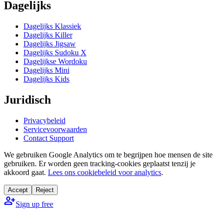
Dagelijks
Dagelijks Klassiek
Dagelijks Killer
Dagelijks Jigsaw
Dagelijks Sudoku X
Dagelijkse Wordoku
Dagelijks Mini
Dagelijks Kids
Juridisch
Privacybeleid
Servicevoorwaarden
Contact Support
We gebruiken Google Analytics om te begrijpen hoe mensen de site
gebruiken. Er worden geen tracking-cookies geplaatst tenzij je
akkoord gaat.
Lees ons cookiebeleid voor analytics
.
Accept
Reject
person_add
Sign up free