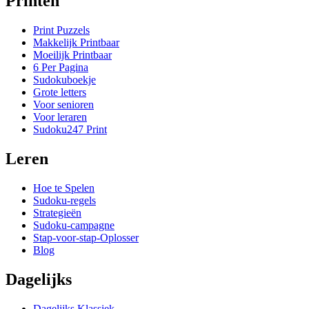
Printen
Print Puzzels
Makkelijk Printbaar
Moeilijk Printbaar
6 Per Pagina
Sudokuboekje
Grote letters
Voor senioren
Voor leraren
Sudoku247 Print
Leren
Hoe te Spelen
Sudoku-regels
Strategieën
Sudoku-campagne
Stap-voor-stap-Oplosser
Blog
Dagelijks
Dagelijks Klassiek