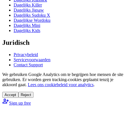
Dagelijks Killer
Dagelijks Jigsaw
Dagelijks Sudoku X
Dagelijkse Wordoku
Dagelijks Mini
Dagelijks Kids
Juridisch
Privacybeleid
Servicevoorwaarden
Contact Support
We gebruiken Google Analytics om te begrijpen hoe mensen de site
gebruiken. Er worden geen tracking-cookies geplaatst tenzij je
akkoord gaat.
Lees ons cookiebeleid voor analytics
.
Accept
Reject
person_add
Sign up free