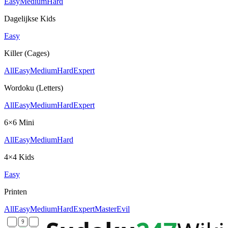
Easy
Medium
Hard
Dagelijkse Kids
Easy
Killer (Cages)
All
Easy
Medium
Hard
Expert
Wordoku (Letters)
All
Easy
Medium
Hard
Expert
6×6 Mini
All
Easy
Medium
Hard
4×4 Kids
Easy
Printen
All
Easy
Medium
Hard
Expert
Master
Evil