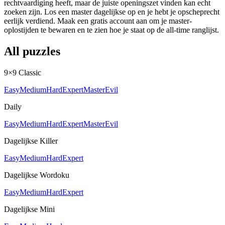
rechtvaardiging heeft, maar de juiste openingszet vinden kan echt
zoeken zijn. Los een master dagelijkse op en je hebt je opscheprecht
eerlijk verdiend. Maak een gratis account aan om je master-
oplostijden te bewaren en te zien hoe je staat op de all-time ranglijst.
All puzzles
9×9 Classic
Easy
Medium
Hard
Expert
Master
Evil
Daily
Easy
Medium
Hard
Expert
Master
Evil
Dagelijkse Killer
Easy
Medium
Hard
Expert
Dagelijkse Wordoku
Easy
Medium
Hard
Expert
Dagelijkse Mini