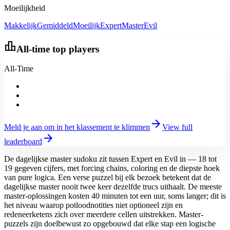
Moeilijkheid
Makkelijk
Gemiddeld
Moeilijk
Expert
Master
Evil
leaderboard
All-time top players
All-Time
arrow_forward
Meld je aan om in het klassement te klimmen
View full
arrow_forward
leaderboard
De dagelijkse master sudoku zit tussen Expert en Evil in — 18 tot
19 gegeven cijfers, met forcing chains, coloring en de diepste hoek
van pure logica. Een verse puzzel bij elk bezoek betekent dat de
dagelijkse master nooit twee keer dezelfde trucs uithaalt. De meeste
master-oplossingen kosten 40 minuten tot een uur, soms langer; dit is
het niveau waarop potloodnotities niet optioneel zijn en
redeneerketens zich over meerdere cellen uitstrekken. Master-
puzzels zijn doelbewust zo opgebouwd dat elke stap een logische