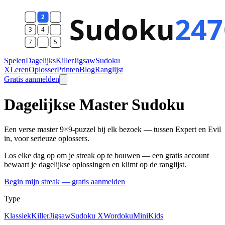
Spelen
Dagelijks
Killer
Jigsaw
Sudoku
X
Leren
Oplosser
Printen
Blog
Ranglijst
Gratis aanmelden
Dagelijkse Master Sudoku
Een verse master 9×9-puzzel bij elk bezoek — tussen Expert en Evil
in, voor serieuze oplossers.
Los elke dag op om je streak op te bouwen — een gratis account
bewaart je dagelijkse oplossingen en klimt op de ranglijst.
Begin mijn streak — gratis aanmelden
Type
Klassiek
Killer
Jigsaw
Sudoku X
Wordoku
Mini
Kids