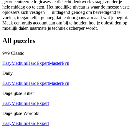
geconcentreerde logicasessie die echt denkwerk vraagt zonder je
hele middag op te eten. Het moeilijke niveau is waar de meeste vaste
oplossers zich vestigen — uitdagend genoeg om bevredigend te
voelen, toegankelijk genoeg dat je doorgaans afmaakt wat je begint.
Maak een gratis account aan om bij te houden hoe je oplostijden op
moeilijk dalen naarmate je techniek scherper wordt.
All puzzles
9×9 Classic
Easy
Medium
Hard
Expert
Master
Evil
Daily
Easy
Medium
Hard
Expert
Master
Evil
Dagelijkse Killer
Easy
Medium
Hard
Expert
Dagelijkse Wordoku
Easy
Medium
Hard
Expert