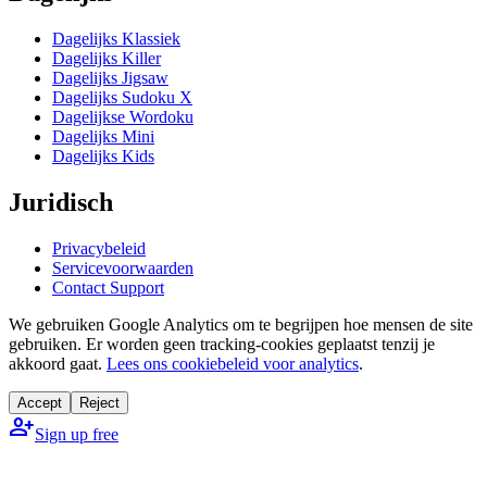
Dagelijks Klassiek
Dagelijks Killer
Dagelijks Jigsaw
Dagelijks Sudoku X
Dagelijkse Wordoku
Dagelijks Mini
Dagelijks Kids
Juridisch
Privacybeleid
Servicevoorwaarden
Contact Support
We gebruiken Google Analytics om te begrijpen hoe mensen de site
gebruiken. Er worden geen tracking-cookies geplaatst tenzij je
akkoord gaat.
Lees ons cookiebeleid voor analytics
.
Accept
Reject
person_add
Sign up free