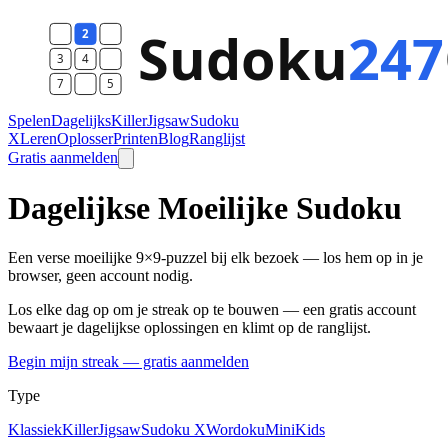
Spelen
Dagelijks
Killer
Jigsaw
Sudoku
X
Leren
Oplosser
Printen
Blog
Ranglijst
Gratis aanmelden
Dagelijkse Moeilijke Sudoku
Een verse moeilijke 9×9-puzzel bij elk bezoek — los hem op in je
browser, geen account nodig.
Los elke dag op om je streak op te bouwen — een gratis account
bewaart je dagelijkse oplossingen en klimt op de ranglijst.
Begin mijn streak — gratis aanmelden
Type
Klassiek
Killer
Jigsaw
Sudoku X
Wordoku
Mini
Kids