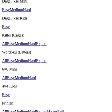
Dagelijkse Mini
Easy
Medium
Hard
Dagelijkse Kids
Easy
Killer (Cages)
All
Easy
Medium
Hard
Expert
Wordoku (Letters)
All
Easy
Medium
Hard
Expert
6×6 Mini
All
Easy
Medium
Hard
4×4 Kids
Easy
Printen
All
Easy
Medium
Hard
Expert
Master
Evil