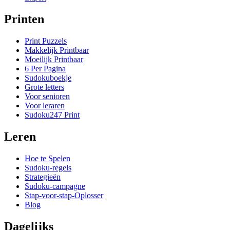
Printen
Print Puzzels
Makkelijk Printbaar
Moeilijk Printbaar
6 Per Pagina
Sudokuboekje
Grote letters
Voor senioren
Voor leraren
Sudoku247 Print
Leren
Hoe te Spelen
Sudoku-regels
Strategieën
Sudoku-campagne
Stap-voor-stap-Oplosser
Blog
Dagelijks