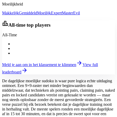
Moeilijkheid
Makkelijk
Gemiddeld
Moeilijk
Expert
Master
Evil
leaderboard
All-time top players
All-Time
arrow_forward
Meld je aan om in het klassement te klimmen
View full
arrow_forward
leaderboard
De dagelijkse moeilijke sudoku is waar pure logica echte uitdaging
ontmoet. Een 9×9-raster met minder beginwaarden dan
middelzwaar, dat technieken als pointing pairs, claiming pairs, naked
pairs en locked candidates vereist om gekraakt te worden — maar
nog steeds oplosbaar zonder de meest gevorderde strategieën. Een
verse puzzel bij elk bezoek betekent dat je dagelijkse training nooit
in herhaling valt. De meeste spelers ronden een moeilijke dagelijkse
af in 15 tot 30 minuten, en dat is precies de sweet spot voor een