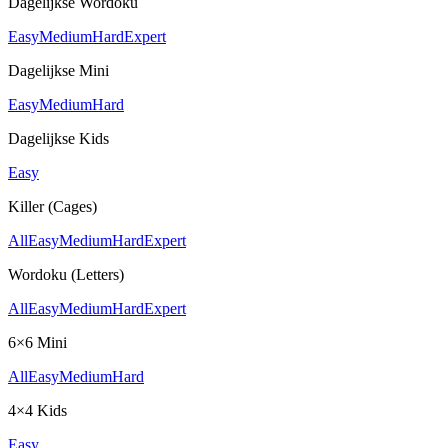
Dagelijkse Wordoku
Easy
Medium
Hard
Expert
Dagelijkse Mini
Easy
Medium
Hard
Dagelijkse Kids
Easy
Killer (Cages)
All
Easy
Medium
Hard
Expert
Wordoku (Letters)
All
Easy
Medium
Hard
Expert
6×6 Mini
All
Easy
Medium
Hard
4×4 Kids
Easy