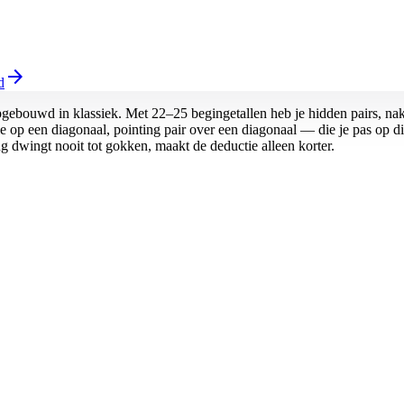
arrow_forward
d
pgebouwd in klassiek. Met 22–25 begingetallen heb je hidden pairs, na
e op een diagonaal, pointing pair over een diagonaal — die je pas op 
ng dwingt nooit tot gokken, maakt de deductie alleen korter.