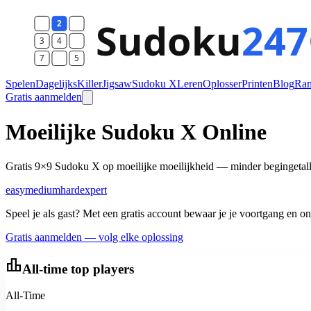
Spelen
Dagelijks
Killer
Jigsaw
Sudoku X
Leren
Oplosser
Printen
Blog
Ran
Gratis aanmelden
Moeilijke Sudoku X Online
Gratis 9×9 Sudoku X op moeilijke moeilijkheid — minder begingetalle
easy
medium
hard
expert
Speel je als gast? Met een gratis account bewaar je je voortgang en ont
Gratis aanmelden — volg elke oplossing
leaderboard
All-time top players
All-Time