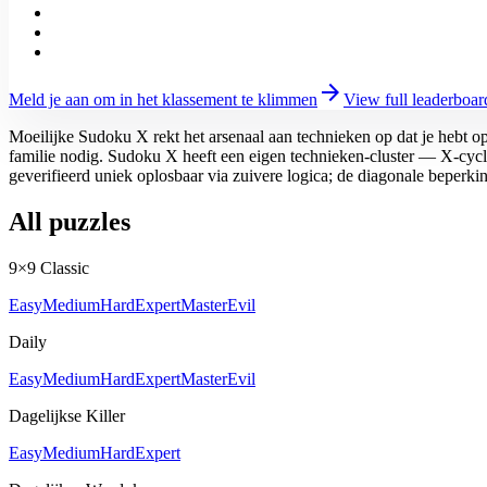
arrow_forward
Meld je aan om in het klassement te klimmen
View full leaderboar
Moeilijke Sudoku X rekt het arsenaal aan technieken op dat je hebt o
familie nodig. Sudoku X heeft een eigen technieken-cluster — X-cycl
geverifieerd uniek oplosbaar via zuivere logica; de diagonale beperki
All puzzles
9×9 Classic
Easy
Medium
Hard
Expert
Master
Evil
Daily
Easy
Medium
Hard
Expert
Master
Evil
Dagelijkse Killer
Easy
Medium
Hard
Expert