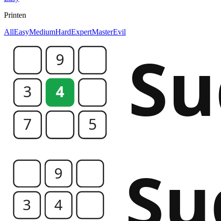
Printen
All
Easy
Medium
Hard
Expert
Master
Evil