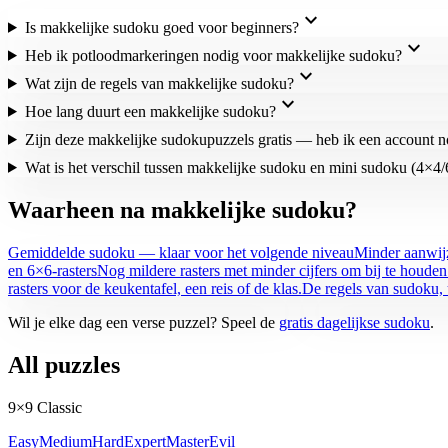
expand_more
Is makkelijke sudoku goed voor beginners?
expand_more
Heb ik potloodmarkeringen nodig voor makkelijke sudoku?
expand_more
Wat zijn de regels van makkelijke sudoku?
expand_more
Hoe lang duurt een makkelijke sudoku?
Zijn deze makkelijke sudokupuzzels gratis — heb ik een account n
Wat is het verschil tussen makkelijke sudoku en mini sudoku (4×4
Waarheen na makkelijke sudoku?
Gemiddelde sudoku — klaar voor het volgende niveau
Minder aanwijz
en 6×6-rasters
Nog mildere rasters met minder cijfers om bij te houden 
rasters voor de keukentafel, een reis of de klas.
De regels van sudoku, 
Wil je elke dag een verse puzzel? Speel de
gratis dagelijkse sudoku
.
All puzzles
9×9 Classic
Easy
Medium
Hard
Expert
Master
Evil