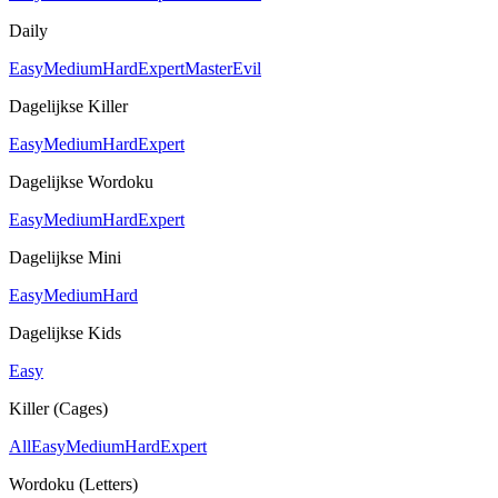
Daily
Easy
Medium
Hard
Expert
Master
Evil
Dagelijkse Killer
Easy
Medium
Hard
Expert
Dagelijkse Wordoku
Easy
Medium
Hard
Expert
Dagelijkse Mini
Easy
Medium
Hard
Dagelijkse Kids
Easy
Killer (Cages)
All
Easy
Medium
Hard
Expert
Wordoku (Letters)