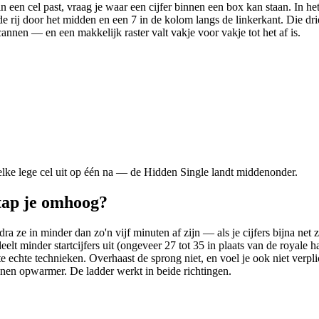
in een cel past, vraag je waar een cijfer binnen een box kan staan. In 
 de rij door het midden en een 7 in de kolom langs de linkerkant. Die d
annen — en een makkelijk raster valt vakje voor vakje tot het af is.
elke lege cel uit op één na — de Hidden Single landt middenonder.
tap je omhoog?
ra ze in minder dan zo'n vijf minuten af zijn — als je cijfers bijna net 
eelt minder startcijfers uit (ongeveer 27 tot 35 in plaats van de royale
 echte technieken. Overhaast de sprong niet, en voel je ook niet verpl
nen opwarmer. De ladder werkt in beide richtingen.