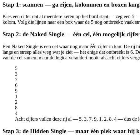
Stap 1: scannen — ga rijen, kolommen en boxen lang
Kies een cijfer dat al meerdere keren op het bord staat — zeg een 5 — e
kolom. Volg die lijnen naar een box waar de 5 nog ontbreekt: vaak str
Stap 2: de Naked Single — één cel, één mogelijk cijfer
Een Naked Single is een cel waar nog maar één cijfer in kan. De rij hier
langs en streep alles weg wat je ziet — het enige dat ontbreekt is 6. 
van de cel samen, maar de logica verandert nooit: als acht cijfers verge
5
3
7
6
9
1
2
8
4
Acht cijfers vullen deze rij al — 5, 3, 7, 9, 1, 2, 8, 4 — dus de l
Stap 3: de Hidden Single — maar één plek waar hij 