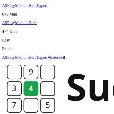
All
Easy
Medium
Hard
Expert
6×6 Mini
All
Easy
Medium
Hard
4×4 Kids
Easy
Printen
All
Easy
Medium
Hard
Expert
Master
Evil