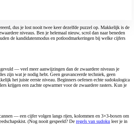
reerd, dus je lost nooit twee keer dezelfde puzzel op. Makkelijk is de
e zwaardere niveaus. Ben je helemaal nieuw, scrol dan naar beneden
houden
de kandidatenmodus en potloodmarkeringen
bij welke cijfers
 ingevuld — veel meer aanwijzingen dan de zwaardere niveaus je
lles zijn wat je nodig hebt. Geen geavanceerde techniek, geen
elijk het juiste eerste niveau. Beginners oefenen echte sudokulogica
elers krijgen een zachte opwarmer voor de zwaardere rasters. Kun je
is scannen — een cijfer volgen langs rijen, kolommen en 3×3-boxen om
gereedschapskist. (Nog nooit gespeeld? De
regels van sudoku
leer je in