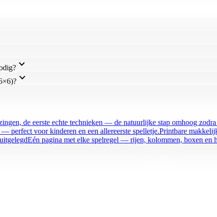
expand_more
odig?
expand_more
/6×6)?
ingen, de eerste echte technieken — de natuurlijke stap omhoog zodra 
— perfect voor kinderen en een allereerste spelletje.
Printbare makkeli
uitgelegd
Eén pagina met elke spelregel — rijen, kolommen, boxen en h