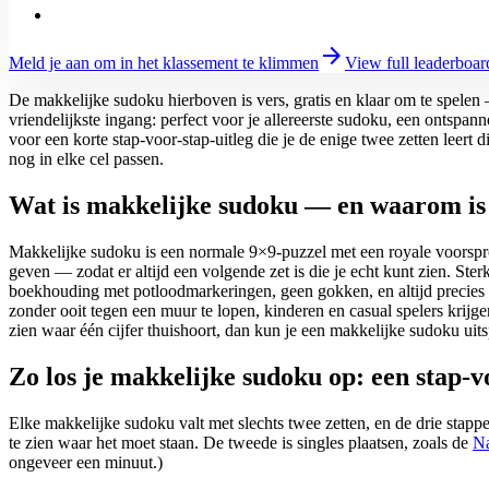
arrow_forward
Meld je aan om in het klassement te klimmen
View full leaderboar
De makkelijke sudoku hierboven is vers, gratis en klaar om te spelen —
vriendelijkste ingang: perfect voor je allereerste sudoku, een ontspa
voor een korte stap-voor-stap-uitleg die je de enige twee zetten leert
nog in elke cel passen.
Wat is makkelijke sudoku — en waarom is h
Makkelijke sudoku is een normale 9×9-puzzel met een royale voorspro
geven — zodat er altijd een volgende zet is die je echt kunt zien. St
boekhouding met potloodmarkeringen, geen gokken, en altijd precies é
zonder ooit tegen een muur te lopen, kinderen en casual spelers krijg
zien waar één cijfer thuishoort, dan kun je een makkelijke sudoku uits
Zo los je makkelijke sudoku op: een stap-v
Elke makkelijke sudoku valt met slechts twee zetten, en de drie stapp
te zien waar het moet staan. De tweede is singles plaatsen, zoals de
Na
ongeveer een minuut.)