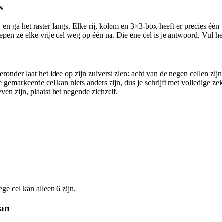
s
n ga het raster langs. Elke rij, kolom en 3×3-box heeft er precies één va
epen ze elke vrije cel weg op één na. Die ene cel is je antwoord. Vul he
onder laat het idee op zijn zuiverst zien: acht van de negen cellen zijn 
De gemarkeerde cel kan niets anders zijn, dus je schrijft met volledige z
ven zijn, plaatst het negende zichzelf.
ege cel kan alleen 6 zijn.
kan