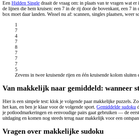
Een
Hidden Single
draait de vraag om: in plaats van te vragen wat er 
de lijnen die hem kruisen: een 7 in de rij door de bovenkant, een 7 in
box moet daar landen. Wissel nu af: scannen, singles plaatsen, weer sc
1
7
4
7
8
7
7
7
5
Zevens in twee kruisende rijen en één kruisende kolom sluiten 
Van makkelijk naar gemiddeld: wanneer s
Hier is een simpele test: klok je volgende paar makkelijke puzzels. Zod
het kan, en ben je klaar voor de volgende sport.
Gemiddelde sudoku
d
je potloodmarkeringen en eenvoudige pairs gaat gebruiken — de eerste
uitdaging en komen nog steeds terug naar makkelijk voor een ontspan
Vragen over makkelijke sudoku