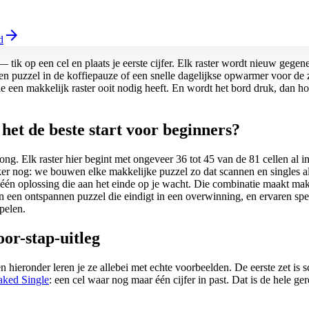
arrow_forward
d
 tik op een cel en plaats je eerste cijfer. Elk raster wordt nieuw gegene
nnen puzzel in de koffiepauze of een snelle dagelijkse opwarmer voor d
 die een makkelijk raster ooit nodig heeft. En wordt het bord druk, dan 
et de beste start voor beginners?
ng. Elk raster hier begint met ongeveer 36 tot 45 van de 81 cellen al
erker nog: we bouwen elke makkelijke puzzel zo dat scannen en singles a
én oplossing die aan het einde op je wacht. Die combinatie maakt makk
en een ontspannen puzzel die eindigt in een overwinning, en ervaren sp
pelen.
oor-stap-uitleg
en hieronder leren je ze allebei met echte voorbeelden. De eerste zet 
ked Single
: een cel waar nog maar één cijfer in past. Dat is de hele 