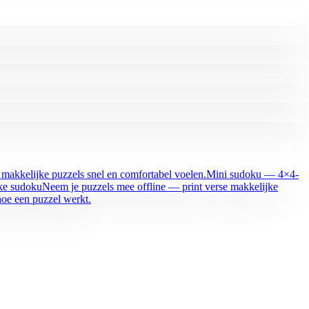
makkelijke puzzels snel en comfortabel voelen.
Mini sudoku — 4×4-
jke sudoku
Neem je puzzels mee offline — print verse makkelijke
oe een puzzel werkt.