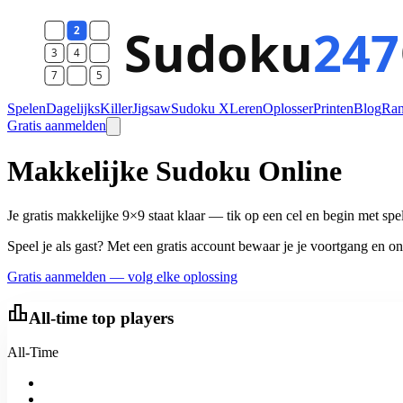
Spelen
Dagelijks
Killer
Jigsaw
Sudoku X
Leren
Oplosser
Printen
Blog
Ran
Gratis aanmelden
Makkelijke Sudoku Online
Je gratis makkelijke 9×9 staat klaar — tik op een cel en begin met s
Speel je als gast? Met een gratis account bewaar je je voortgang en ont
Gratis aanmelden — volg elke oplossing
leaderboard
All-time top players
All-Time