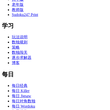
老年版
教师版
Sudoku247 Print
学习
玩法说明
数独规则
策略
数独闯关
逐步求解器
博客
每日
每日经典
每日 Killer
每日 Jigsaw
每日对角数独
每日 Wordoku