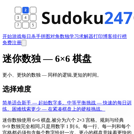
开始游戏
每日
杀手
拼图
对角数独
学习
求解器
打印
博客
排行榜
免费注册
迷你数独 — 6×6 棋盘
更小、更快的数独 — 同样的逻辑,更短的时间。
选择难度
简单
适合新手 — 起始数字多。
中等
平衡挑战 — 快速的每日训
练。
困难
线索更少 — 在紧凑棋盘上的硬核挑战。
迷你数独使用 6×6 棋盘,被分为六个 2×3 宫格。规则与经典
9×9 数独完全相同,只是用数字 1 到 6。每一行、每一列和每个
宫格都必须包含每个数字恰好一次。更小的棋盘意味着更快的