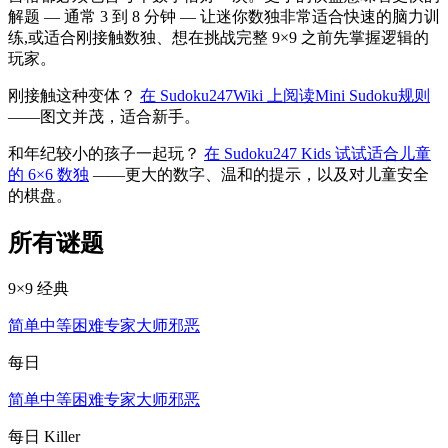
解题 — 通常 3 到 8 分钟 — 让迷你数独非常适合快速的脑力训
练,或适合刚接触数独、想在挑战完整 9×9 之前先掌握逻辑的
玩家。
刚接触这种变体？
在 Sudoku247Wiki 上阅读Mini Sudoku规则
——图文并茂，适合新手。
和年纪较小的孩子一起玩？
在 Sudoku247 Kids 试试适合儿童
的 6×6 数独
——更大的数字、温和的提示，以及对儿童安全
的棋盘。
所有谜题
9×9 经典
简单
中等
困难
专家
大师
邪恶
每日
简单
中等
困难
专家
大师
邪恶
每日 Killer