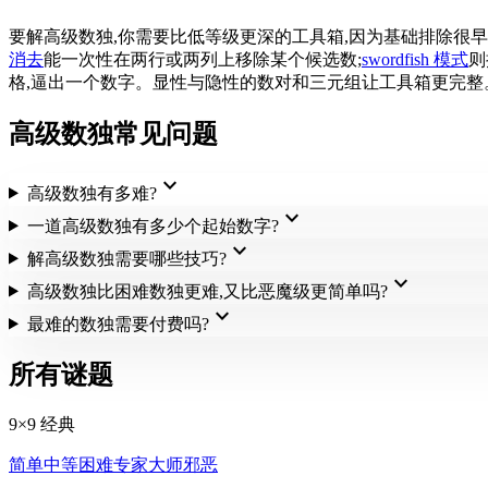
要解高级数独,你需要比低等级更深的工具箱,因为基础排除很早
消去
能一次性在两行或两列上移除某个候选数;
swordfish 模式
则
格,逼出一个数字。显性与隐性的数对和三元组让工具箱更完整。
高级数独常见问题
expand_more
高级数独有多难?
expand_more
一道高级数独有多少个起始数字?
expand_more
解高级数独需要哪些技巧?
expand_more
高级数独比困难数独更难,又比恶魔级更简单吗?
expand_more
最难的数独需要付费吗?
所有谜题
9×9 经典
简单
中等
困难
专家
大师
邪恶