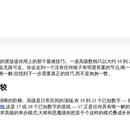
摆放逼你用上的那个最难技巧。一道高级数独只以大约 19 到 
会无路可走。你会走到一个没有任何格子有明显答案的节点,唯一
唯一解,但找到下一步需要真正的技巧,而不是匆匆一瞥。
比较
阶梯。高级是日常区间的顶端,有 19 到 21 个已知数字 — 
独
,这是 17 或 18 个已知数字的底线 — 17 正是任何具有
要求高级的单步模式;大师和恶魔级则把若干个这样的模式叠成长