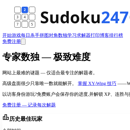
开始游戏
每日
杀手
拼图
对角数独
学习
求解器
打印
博客
排行榜
免费注册
专家数独 — 极致难度
网站上最难的谜题 — 仅适合最专注的解题者。
高级盘面很少只靠唯一数就能解开。
掌握 XY-Wing 技巧
——W
以访客身份游玩?免费账户会保存你的进度,并解锁 XP、连胜
免费注册 — 记录每次解题
leaderboard
历史最佳玩家