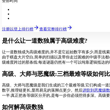
全部时间
arrow_forward
arrow_forward
注册以登上排行榜
查看完整排行榜
是什么让一道数独属于高级难度?
让一道数独成为高级难度的,并不是它起始数字有多少,而是线索的
由于棋盘大片空白,简单的扫描以及带你走过困难的中级手法都
级难度跨过的那条线:每道谜题仍然有一个可以纯靠逻辑抵达的
高级、大师与恶魔级:三档最难等级如何
高级、大师与恶魔级是我们生成的三个最难等级,它们构成一道清晰的
数字,推理链更长,显而易见的落脚点更少。然后
进阶到恶魔级数
一半:真正把各等级区分开的,是每一步你必须挖得多深。高级
如何解高级数独