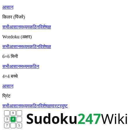
आसान
किलर (पिंजरे)
सभी
आसान
मध्यम
कठिन
विशेषज्ञ
Wordoku (अक्षर)
सभी
आसान
मध्यम
कठिन
विशेषज्ञ
6×6 मिनी
सभी
आसान
मध्यम
कठिन
4×4 बच्चे
आसान
प्रिंट
सभी
आसान
मध्यम
कठिन
विशेषज्ञ
मास्टर
दुष्ट