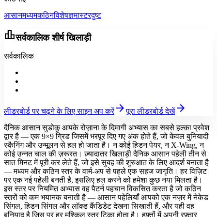
आसान
मध्यम
कठिन
विशेषज्ञ
मास्टर
दुष्ट
leaderboard
सर्वकालिक शीर्ष खिलाड़ी
सर्वकालिक
arrow_forward
arrow_forward
लीडरबोर्ड पर चढ़ने के लिए साइन अप करें
पूरा लीडरबोर्ड देखें
दैनिक आसान सुडोकू आपके रोज़ाना के दिमागी अभ्यास का सबसे हल्का प्रवेश
द्वार है — एक 9×9 ग्रिड जिसमें भरपूर दिए गए अंक होते हैं, जो केवल बुनियादी
स्कैनिंग और उन्मूलन से हल हो जाता है। न कोई हिडन पेयर, न X-Wing, न
कोई उन्नत चाल की ज़रूरत। ज़्यादातर खिलाड़ी दैनिक आसान पहेली तीन से
सात मिनट में पूरी कर लेते हैं, जो इसे सुबह की शुरुआत के लिए आदर्श बनाता है
— मध्यम और कठिन स्तर के वार्म-अप से पहले एक सहज जागृति। हर विज़िट
पर एक नई पहेली बनती है, इसलिए हल करने को हमेशा कुछ नया मिलता है।
इस स्तर पर नियमित अभ्यास वह पैटर्न पहचान विकसित करता है जो कठिन
स्तरों को कम भयानक बनाती है — आसान पहेलियाँ आपको एक नज़र में नेकेड
सिंगल, हिडन सिंगल और लॉक्ड कैंडिडेट देखना सिखाती हैं, और यही वह
बुनियाद है जिस पर हर मुश्किल स्तर टिका होता है। हफ़्तों में अपनी रफ़्तार