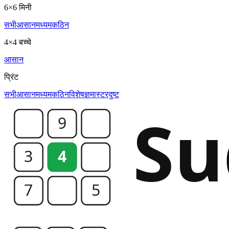
6×6 मिनी
सभी
आसान
मध्यम
कठिन
4×4 बच्चे
आसान
प्रिंट
सभी
आसान
मध्यम
कठिन
विशेषज्ञ
मास्टर
दुष्ट