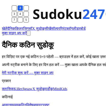
खेलें
दैनिक
किलर
जिगसॉ
X सुडोकू
सीखें
सॉल्वर
प्रिंट
ब्लॉग
लीडरबोर्ड
मुफ़्त साइन अप करें
दैनिक कठिन सुडोकू
हर विज़िट पर एक नई कठिन 9×9 पहेली — ब्राउज़र में हल करें, कोई खाता ज़रू
अपनी स्ट्रीक बनाने के लिए हर दिन हल करें — मुफ़्त खाता आपके दैनिक हल सह
मेरी स्ट्रीक शुरू करें — मुफ़्त साइन अप
प्रकार
क्लासिक
Killer
Jigsaw
X सुडोकू
वर्डोकू
Mini
Kids
कठिनाई
आसान
मध्यम
कठिन
विशेषज्ञ
मास्टर
दुष्ट