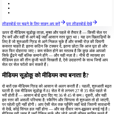
arrow_forward
arrow_forward
लीडरबोर्ड पर चढ़ने के लिए साइन अप करें
पूरा लीडरबोर्ड देखें
ऊपर दी मीडियम सूडोकू ताज़ा, मुफ्त और पहले से तैयार है — किसी सेल पर
टैप करें और वहीं से आगे बढ़ें जहाँ आसान स्तर छूटा था। यह उन खिलाड़ियों के
लिए है जो शुरुआती ग्रिड से आगे निकल चुके हैं और सच्ची रोज़ की दिमागी
कसरत चाहते हैं: इतना कठिन कि टक्कर दे, इतना छोटा कि आज पूरा हो और
कल फिर दोहराया जाए। कम संकेत होने का मतलब है कि कुछ अंक आपको
सिर्फ ढूँढने नहीं बल्कि कमाने होंगे — और यही मज़ा है। नीचे दी व्याख्या हर
मीडियम हल की तीन कुंजी चालें सिखाती है, ऐसे उदाहरणों के साथ जिन्हें आप
सेल दर सेल फॉलो कर सकते हैं।
मीडियम सूडोकू को मीडियम क्या बनाता है?
दो बातें एक मीडियम ग्रिड को आसान से अलग करती हैं। पहली, शुरुआती बढ़त
घटती है: एक मीडियम सूडोकू में 81 सेल में से लगभग 27 से 35 सेल पहले से
भरी होती हैं — आसान बोर्ड द्वारा दिए गए 36 से 45 से कम। दूसरी, और यही
इस स्तर की असली परिभाषा है: स्कैनिंग और सिंगल्स से शुरुआत तो हो जाएगी,
पर पहेली पूरी नहीं होगी। आप ऐसी सेल तक पहुँचेंगे जहाँ चाहे जितनी सावधानी
से देखें, कोई सिंगल हल नहीं होगा — और वह दीवार जान-बूझकर बनाई गई है।
मीडियम वही जगह है जहाँ पेंसिल मार्क और जोड़े अपनी कीमत साबित करते हैं,