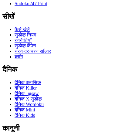
Sudoku247 Print
सीखें
कैसे खेलें
सुडोकू नियम
रणनीतियाँ
सुडोकू कैंपेन
चरण-दर-चरण सॉल्वर
ब्लॉग
दैनिक
दैनिक क्लासिक
दैनिक Killer
दैनिक Jigsaw
दैनिक X सुडोकू
दैनिक Wordoku
दैनिक Mini
दैनिक Kids
कानूनी