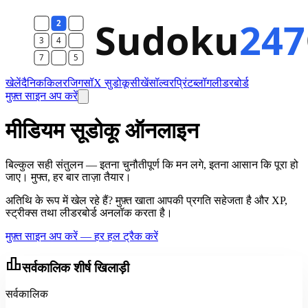
खेलें
दैनिक
किलर
जिगसॉ
X सुडोकू
सीखें
सॉल्वर
प्रिंट
ब्लॉग
लीडरबोर्ड
मुफ़्त साइन अप करें
मीडियम सूडोकू ऑनलाइन
बिल्कुल सही संतुलन — इतना चुनौतीपूर्ण कि मन लगे, इतना आसान कि पूरा हो
जाए। मुफ्त, हर बार ताज़ा तैयार।
अतिथि के रूप में खेल रहे हैं? मुफ़्त खाता आपकी प्रगति सहेजता है और XP,
स्ट्रीक्स तथा लीडरबोर्ड अनलॉक करता है।
मुफ़्त साइन अप करें — हर हल ट्रैक करें
leaderboard
सर्वकालिक शीर्ष खिलाड़ी
सर्वकालिक