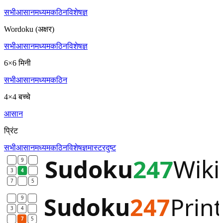
सभी
आसान
मध्यम
कठिन
विशेषज्ञ
Wordoku (अक्षर)
सभी
आसान
मध्यम
कठिन
विशेषज्ञ
6×6 मिनी
सभी
आसान
मध्यम
कठिन
4×4 बच्चे
आसान
प्रिंट
सभी
आसान
मध्यम
कठिन
विशेषज्ञ
मास्टर
दुष्ट