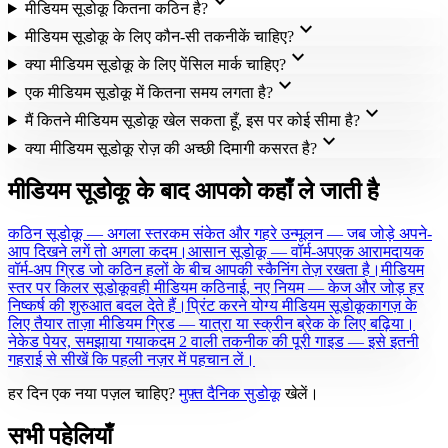
expand_more
मीडियम सूडोकू कितना कठिन है?
expand_more
मीडियम सूडोकू के लिए कौन-सी तकनीकें चाहिए?
expand_more
क्या मीडियम सूडोकू के लिए पेंसिल मार्क चाहिए?
expand_more
एक मीडियम सूडोकू में कितना समय लगता है?
expand_more
मैं कितने मीडियम सूडोकू खेल सकता हूँ, इस पर कोई सीमा है?
expand_more
क्या मीडियम सूडोकू रोज़ की अच्छी दिमागी कसरत है?
मीडियम सूडोकू के बाद आपको कहाँ ले जाती है
कठिन सूडोकू — अगला स्तर
कम संकेत और गहरे उन्मूलन — जब जोड़े अपने-
आप दिखने लगें तो अगला कदम।
आसान सूडोकू — वॉर्म-अप
एक आरामदायक
वॉर्म-अप ग्रिड जो कठिन हलों के बीच आपकी स्कैनिंग तेज़ रखता है।
मीडियम
स्तर पर किलर सूडोकू
वही मीडियम कठिनाई, नए नियम — केज और जोड़ हर
निष्कर्ष की शुरुआत बदल देते हैं।
प्रिंट करने योग्य मीडियम सूडोकू
कागज़ के
लिए तैयार ताज़ा मीडियम ग्रिड — यात्रा या स्क्रीन ब्रेक के लिए बढ़िया।
नेकेड पेयर, समझाया गया
कदम 2 वाली तकनीक की पूरी गाइड — इसे इतनी
गहराई से सीखें कि पहली नज़र में पहचान लें।
हर दिन एक नया पज़ल चाहिए?
मुफ़्त दैनिक सुडोकू
खेलें।
सभी पहेलियाँ