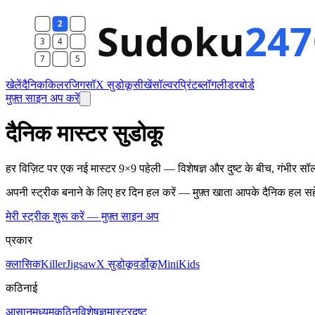
खेलें
दैनिक
किलर
जिगसॉ
X सुडोकू
सीखें
सॉल्वर
प्रिंट
ब्लॉग
लीडरबोर्ड
मुफ़्त साइन अप करें
दैनिक मास्टर सुडोकू
हर विज़िट पर एक नई मास्टर 9×9 पहेली — विशेषज्ञ और दुष्ट के बीच, गंभीर सॉल
अपनी स्ट्रीक बनाने के लिए हर दिन हल करें — मुफ़्त खाता आपके दैनिक हल सह
मेरी स्ट्रीक शुरू करें — मुफ़्त साइन अप
प्रकार
क्लासिक
Killer
Jigsaw
X सुडोकू
वर्डोकू
Mini
Kids
कठिनाई
आसान
मध्यम
कठिन
विशेषज्ञ
मास्टर
दुष्ट