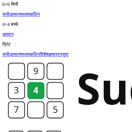
6×6 मिनी
सभी
आसान
मध्यम
कठिन
4×4 बच्चे
आसान
प्रिंट
सभी
आसान
मध्यम
कठिन
विशेषज्ञ
मास्टर
दुष्ट