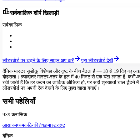
leaderboard
सर्वकालिक शीर्ष खिलाड़ी
सर्वकालिक
arrow_forward
arrow_forward
लीडरबोर्ड पर चढ़ने के लिए साइन अप करें
पूरा लीडरबोर्ड देखें
दैनिक मास्टर सुडोकू विशेषज्ञ और दुष्ट के बीच बैठता है — 18 से 19 दिए गए अंक
दोहराता। ज़्यादातर मास्टर-स्तर के हल में 40 मिनट से एक घंटा लगता है, कभी-क
रची जाती हैं कि हर कदम का तार्किक औचित्य हो, पर सही शुरुआती चाल ढूँढन
लीडरबोर्ड पर अपनी रैंक देखने के लिए मुफ़्त खाता बनाएँ।
सभी पहेलियाँ
9×9 क्लासिक
आसान
मध्यम
कठिन
विशेषज्ञ
मास्टर
दुष्ट
दैनिक