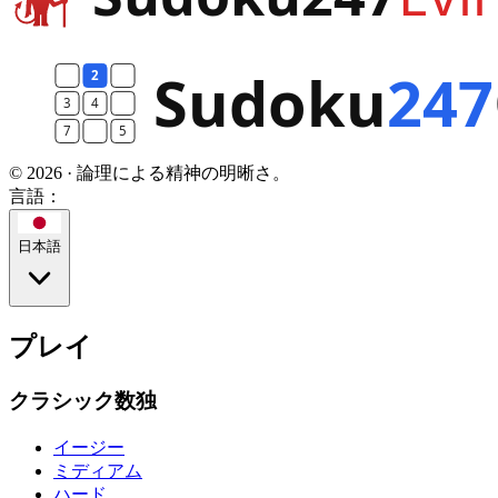
© 2026 · 論理による精神の明晰さ。
言語：
日本語
プレイ
クラシック数独
イージー
ミディアム
ハード