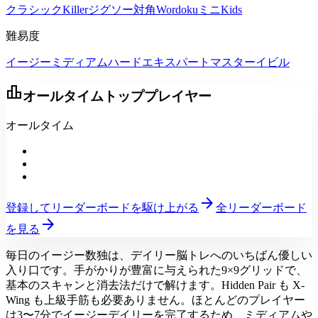
クラシック
Killer
ジグソー
対角
Wordoku
ミニ
Kids
難易度
イージー
ミディアム
ハード
エキスパート
マスター
イビル
leaderboard
オールタイムトッププレイヤー
オールタイム
arrow_forward
登録してリーダーボードを駆け上がる
全リーダーボード
arrow_forward
を見る
毎日のイージー数独は、デイリー脳トレへのいちばん優しい
入り口です。手がかりが豊富に与えられた9×9グリッドで、
基本のスキャンと消去法だけで解けます。Hidden Pair も X-
Wing も上級手筋も必要ありません。ほとんどのプレイヤー
は3〜7分でイージーデイリーを完了するため、ミディアムや