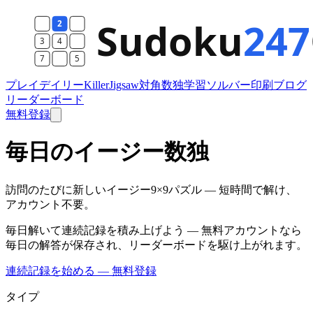
プレイ
デイリー
Killer
Jigsaw
対角数独
学習
ソルバー
印刷
ブログ
リーダーボード
無料登録
毎日のイージー数独
訪問のたびに新しいイージー9×9パズル — 短時間で解け、
アカウント不要。
毎日解いて連続記録を積み上げよう — 無料アカウントなら
毎日の解答が保存され、リーダーボードを駆け上がれます。
連続記録を始める — 無料登録
タイプ