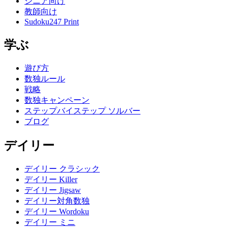
シニア向け
教師向け
Sudoku247 Print
学ぶ
遊び方
数独ルール
戦略
数独キャンペーン
ステップバイステップ ソルバー
ブログ
デイリー
デイリー クラシック
デイリー Killer
デイリー Jigsaw
デイリー対角数独
デイリー Wordoku
デイリー ミニ