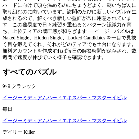
ハードに向けて頭を温めるのにちょうどよく、朝いちばんに
取り組むのに向いています。訪問のたびに新しいパズルが生
成されるので、解くべき新しい盤面が常に用意されていま
す。この難易度で日々練習を重ねるとパターン認識力が育
ち、上位ティアの威圧感が和らぎます — イージーパズルは
Naked Single、Hidden Single、Locked Candidates を一目で見抜
く目を鍛えてくれ、それがどのティアでも土台になります。
無料アカウントを作成すれば毎日の解答時間が保存され、数
週間で速度が伸びていく様子を確認できます。
すべてのパズル
9×9 クラシック
イージー
ミディアム
ハード
エキスパート
マスター
イビル
毎日
イージー
ミディアム
ハード
エキスパート
マスター
イビル
デイリー Killer