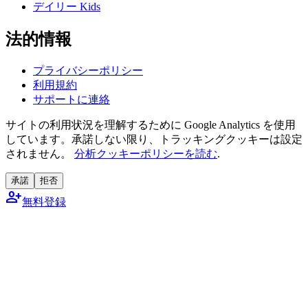
デイリー Kids
法的情報
プライバシーポリシー
利用規約
サポートに連絡
サイトの利用状況を理解するために Google Analytics を使用
しています。承諾しない限り、トラッキングクッキーは設定
されません。
分析クッキーポリシーを読む
.
承諾
拒否
person_add
無料登録