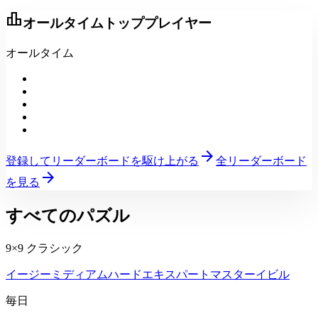
leaderboard
オールタイムトッププレイヤー
オールタイム
arrow_forward
登録してリーダーボードを駆け上がる
全リーダーボード
arrow_forward
を見る
すべてのパズル
9×9 クラシック
イージー
ミディアム
ハード
エキスパート
マスター
イビル
毎日