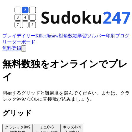
プレイ
デイリー
Killer
Jigsaw
対角数独
学習
ソルバー
印刷
ブログ
リーダーボード
無料登録
無料数独をオンラインでプレ
イ
開始するグリッドと難易度を選んでください。または、クラ
シック9×9パズルに直接飛び込みましょう。
グリッド
クラシック
9×9
ミニ
6×6
キッズ
4×4