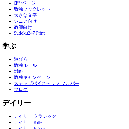
6問/ページ
数独ブックレット
大きな文字
シニア向け
教師向け
Sudoku247 Print
学ぶ
遊び方
数独ルール
戦略
数独キャンペーン
ステップバイステップ ソルバー
ブログ
デイリー
デイリー クラシック
デイリー Killer
デイリー Jigsaw