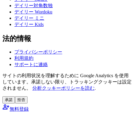
デイリー対角数独
デイリー Wordoku
デイリー ミニ
デイリー Kids
法的情報
プライバシーポリシー
利用規約
サポートに連絡
サイトの利用状況を理解するために Google Analytics を使用
しています。承諾しない限り、トラッキングクッキーは設定
されません。
分析クッキーポリシーを読む
.
承諾
拒否
person_add
無料登録