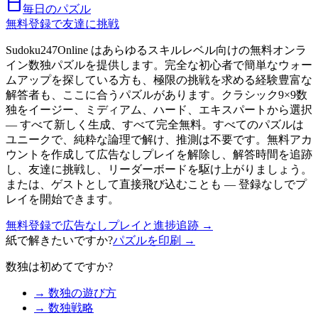
calendar_today
毎日のパズル
無料登録で友達に挑戦
Sudoku247Online はあらゆるスキルレベル向けの無料オンラ
イン数独パズルを提供します。完全な初心者で簡単なウォー
ムアップを探している方も、極限の挑戦を求める経験豊富な
解答者も、ここに合うパズルがあります。クラシック9×9数
独をイージー、ミディアム、ハード、エキスパートから選択
— すべて新しく生成、すべて完全無料。すべてのパズルは
ユニークで、純粋な論理で解け、推測は不要です。無料アカ
ウントを作成して広告なしプレイを解除し、解答時間を追跡
し、友達に挑戦し、リーダーボードを駆け上がりましょう。
または、ゲストとして直接飛び込むことも — 登録なしでプ
レイを開始できます。
無料登録で広告なしプレイと進捗追跡
→
紙で解きたいですか?
パズルを印刷 →
数独は初めてですか?
→ 数独の遊び方
→ 数独戦略