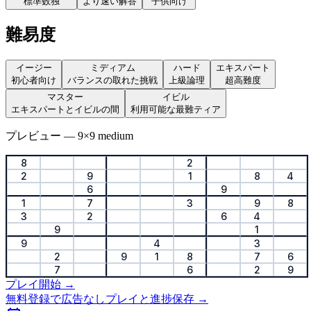
標準数独
より速い解答
子供向け
難易度
イージー
ミディアム
ハード
エキスパート
初心者向け
バランスの取れた挑戦
上級論理
超高難度
マスター
イビル
エキスパートとイビルの間
利用可能な最難ティア
プレビュー
—
9
×
9
medium
8
2
2
9
1
8
4
6
9
1
7
3
9
8
3
2
6
4
9
1
9
4
3
2
9
1
8
7
6
7
6
2
9
プレイ開始
→
無料登録で広告なしプレイと進捗保存
→