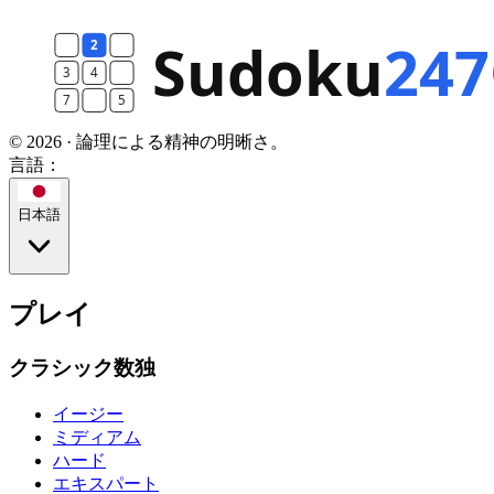
© 2026 · 論理による精神の明晰さ。
言語：
日本語
プレイ
クラシック数独
イージー
ミディアム
ハード
エキスパート