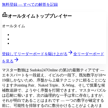
無料登録 — すべての解答を記録
leaderboard
オールタイムトッププレイヤー
オールタイム
arrow_forward
登録してリーダーボードを駆け上がる
全リーダーボード
arrow_forward
を見る
マスター数独は Sudoku247Online の第2の最難ティアです —
エキスパートを一段超え、イビルの一段下。既知数字が18〜
19個しかないため、序盤から上級テクニックに頼ることにな
ります:Pointing Pair、Naked Triple、X-Wing、そして慎重な候
補数追跡で、ようやく序盤を打開できます。マスターパズル
は忍耐に報います。次の論理的な一手は常に存在しますが、
それが明白であることはまれです — 一つの数字が確定する
前に、可能性を排除するのに数分かけることがよくありま