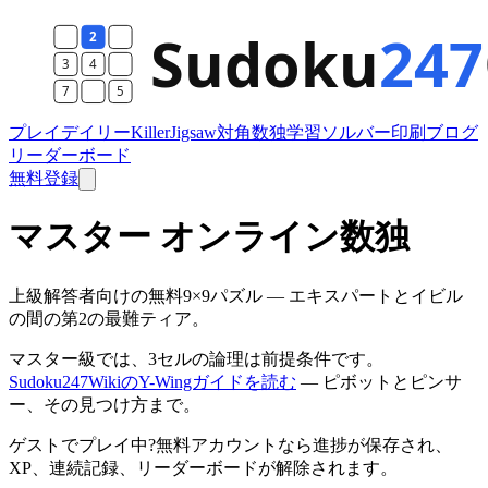
プレイ
デイリー
Killer
Jigsaw
対角数独
学習
ソルバー
印刷
ブログ
リーダーボード
無料登録
マスター オンライン数独
上級解答者向けの無料9×9パズル — エキスパートとイビル
の間の第2の最難ティア。
マスター級では、3セルの論理は前提条件です。
Sudoku247WikiのY-Wingガイドを読む
— ピボットとピンサ
ー、その見つけ方まで。
ゲストでプレイ中?無料アカウントなら進捗が保存され、
XP、連続記録、リーダーボードが解除されます。