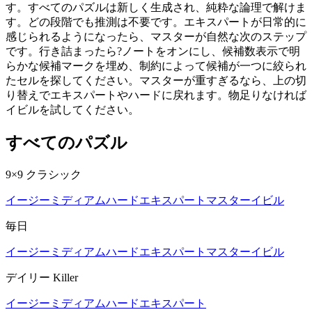
す。すべてのパズルは新しく生成され、純粋な論理で解けま
す。どの段階でも推測は不要です。エキスパートが日常的に
感じられるようになったら、マスターが自然な次のステップ
です。行き詰まったら?ノートをオンにし、候補数表示で明
らかな候補マークを埋め、制約によって候補が一つに絞られ
たセルを探してください。マスターが重すぎるなら、上の切
り替えでエキスパートやハードに戻れます。物足りなければ
イビルを試してください。
すべてのパズル
9×9 クラシック
イージー
ミディアム
ハード
エキスパート
マスター
イビル
毎日
イージー
ミディアム
ハード
エキスパート
マスター
イビル
デイリー Killer
イージー
ミディアム
ハード
エキスパート