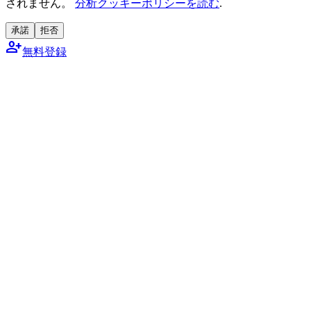
されません。
分析クッキーポリシーを読む
.
承諾
拒否
person_add
無料登録