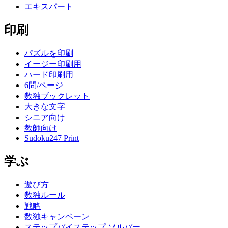
エキスパート
印刷
パズルを印刷
イージー印刷用
ハード印刷用
6問/ページ
数独ブックレット
大きな文字
シニア向け
教師向け
Sudoku247 Print
学ぶ
遊び方
数独ルール
戦略
数独キャンペーン
ステップバイステップ ソルバー