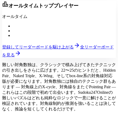
leaderboard
オールタイムトッププレイヤー
オールタイム
arrow_forward
登録してリーダーボードを駆け上がる
全リーダーボード
arrow_forward
を見る
難しい対角数独は、クラシックで積み上げてきたテクニック
の引き出しをさらに広げます。22〜25のヒントだと、Hidden
Pair、Naked Triple、X-Wing、そしてbox-line系の対角線対応
版が必要になります。対角数独には独自のテクニック群もあ
ります — 対角線上のX-cycle、対角線をまたぐPointing Pair —
これらはこの段階で初めて出会います。Sudoku247Onlineの
難しいパズルはどれも純粋なロジックで一意に解けることが
検証されています。対角線制約が推測を強いることは決して
なく、推論を短くしてくれるだけです。