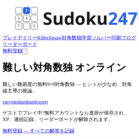
プレイ
デイリー
Killer
Jigsaw
対角数独
学習
ソルバー
印刷
ブログ
リーダーボード
無料登録
難しい対角数独 オンライン
難しい難易度の無料9×9対角数独 — ヒントが少なめ、対角
線主導の推論。
easy
medium
hard
expert
ゲストでプレイ中?無料アカウントなら進捗が保存され、
XP、連続記録、リーダーボードが解除されます。
無料登録 — すべての解答を記録